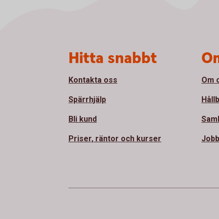
Sidfot
Hitta snabbt
Om
Kontakta oss
Om 
Spärrhjälp
Håll
Bli kund
Sam
Priser, räntor och kurser
Jobb