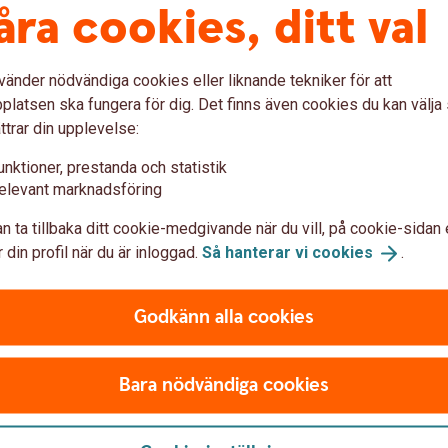
åra cookies, ditt val
Avtal och allmän
vänder nödvändiga cookies eller liknande tekniker för att
latsen ska fungera för dig. Det finns även cookies du kan välj
ttvist hanterad i
Här hittar du olika avtal oc
ttrar din upplevelse:
r vi utför din order och till
med finansiella instrument
värdepapperstjänster.
unktioner, prestanda och statistik
elevant marknadsföring
Avtal och allmänna
villko
n ta tillbaka ditt cookie-medgivande när du vill, på cookie-sidan 
 din profil när du är inloggad.
Så hanterar vi
cookies
.
Godkänn alla cookies
Du meddelas vi
rdepapper behöver
Har du en förvaltad portföl
Bara nödvändiga cookies
 i bankens system. Det är
kommer du att få ett medde
 vid
eller instrumentet har mins