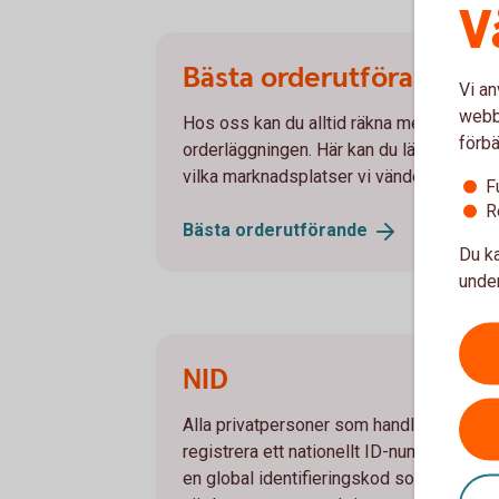
V
Bästa orderutförande
Vi an
webbp
Hos oss kan du alltid räkna med att bli rä
förbä
orderläggningen. Här kan du läsa i detalj hu
vilka marknadsplatser vi vänder oss till.
F
R
Bästa
orderutförande
Du ka
under
NID
Alla privatpersoner som handlar med vä
registrera ett nationellt ID-nummer, NID,
en global identifieringskod som används