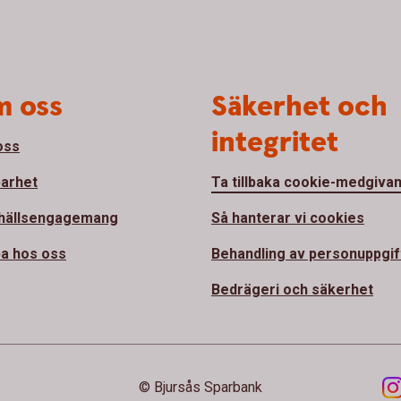
 oss
Säkerhet och
integritet
oss
barhet
Ta tillbaka cookie-medgiva
hällsengagemang
Så hanterar vi cookies
a hos oss
Behandling av personuppgif
Bedrägeri och säkerhet
© Bjursås Sparbank