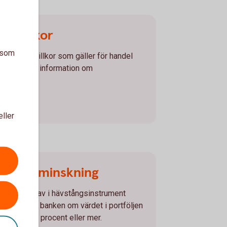
na villkor
a som
h allmänna villkor som gäller för handel
 samt övrig information om
r
eller
d värdeminskning
j eller innehav i hävstångsinstrument
lande från banken om värdet i portföljen
kat med 10 procent eller mer.