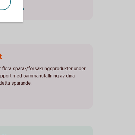
nskning
t
r flera spara-/försäkringsprodukter under
rapport med sammanställning av dina
 detta sparande.