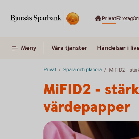
Privat
Företag
Om
Meny
Våra tjänster
Händelser i liv
Privat
Spara och placera
MiFID2 - stä
MiFID2 - stär
värdepapper