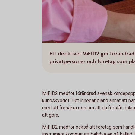
EU-direktivet MiFID2 ger förändrad
privatpersoner och företag som pla
MiFID2 medför förändrad svensk värdepapper
kundskyddet. Det innebär bland annat att ba
med att försäkra oss om att du förstår riskni
att göra.
MiFID2 medför också att företag som handla
instrument kommer att behöva en så kallad LE