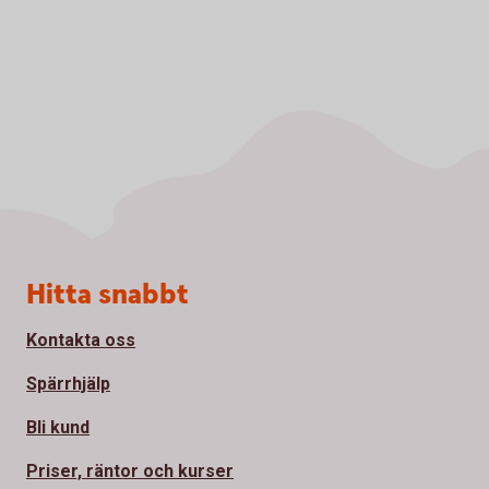
Sidfot
Hitta snabbt
Kontakta oss
Spärrhjälp
Bli kund
Priser, räntor och kurser