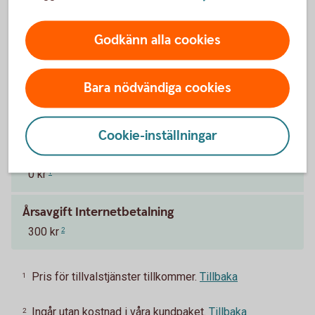
Stäng ditt kort tillfälligt
Godkänn alla cookies
Bara nödvändiga cookies
Pris för appen
Cookie-inställningar
Årsavgift
0 kr
1
Årsavgift Internetbetalning
300 kr
2
Pris för tillvalstjänster tillkommer.
Tillbaka
1
Ingår utan kostnad i våra kundpaket.
Tillbaka
2