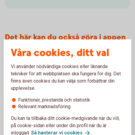
Det här kan du också göra i appen
Våra cookies, ditt val
Stäng ditt kort för internetköp
Vi använder nödvändiga cookies eller liknande
Skaffa Mobilt BankID
tekniker för att webbplatsen ska fungera för dig. Det
finns även cookies du kan välja som förbättrar din
Skaffa Swish
upplevelse:
Funktioner, prestanda och statistik
Håll koll på dina barns tjänster
Relevant marknadsföring
Få koll på dina abonnemang
Du kan ta tillbaka ditt cookie-medgivande när du vill,
på cookie-sidan eller under din profil när du är
inloggad.
Så hanterar vi
cookies
.
Månadsspara i fonder