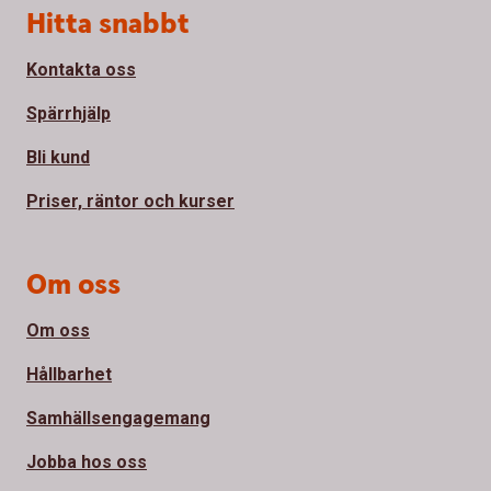
Sidfot
Hitta snabbt
Kontakta oss
Spärrhjälp
Bli kund
Priser, räntor och kurser
Om oss
Om oss
Hållbarhet
Samhällsengagemang
Jobba hos oss