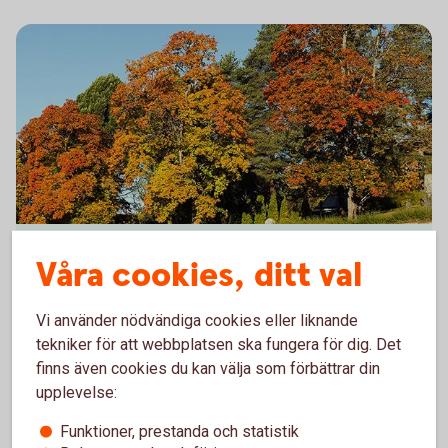
Sparbanksidén
Våra cookies, ditt val
Sparbanksidén är lika gammal som unik. Idén föddes
Vi använder nödvändiga cookies eller liknande
i Skottland 1810 och kom till Sverige 1820. Idag har
tekniker för att webbplatsen ska fungera för dig. Det
Sverige 57 sparbanker, alla med lokala
finns även cookies du kan välja som förbättrar din
verksamheter. Våra huvudkontor finns runt omkring i
upplevelse:
landet på små och medelstora orter.
Funktioner, prestanda och statistik