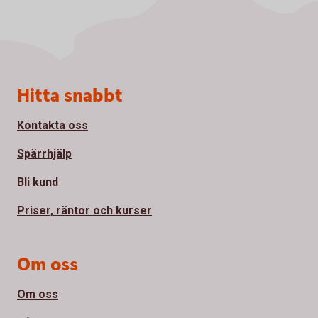
Sidfot
Hitta snabbt
Kontakta oss
Spärrhjälp
Bli kund
Priser, räntor och kurser
Om oss
Om oss