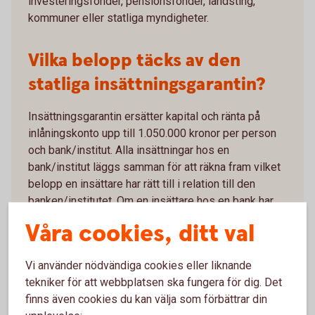
investeringsfonder, pensionsfonder, landsting,
kommuner eller statliga myndigheter.
Vilka belopp täcks av den
statliga insättningsgarantin?
Insättningsgarantin ersätter kapital och ränta på
inlåningskonto upp till 1.050.000 kronor per person
och bank/institut. Alla insättningar hos en
bank/institut läggs samman för att räkna fram vilket
belopp en insättare har rätt till i relation till den
banken/institutet. Om en insättare hos en bank har
ett sparkonto med 700.000 kronor och ett
Våra cookies, ditt val
privatkonto med 400.000 kronor så kommer
insättaren ersättas med 1.050.000 kronor.
Vi använder nödvändiga cookies eller liknande
När det gäller gemensamma konton (konton med
tekniker för att webbplatsen ska fungera för dig. Det
flera kontohavare) gäller dock maxvärdet på
finns även cookies du kan välja som förbättrar din
1.050.000 kronor för varje insättare.