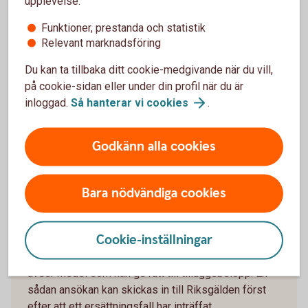
upplevelse:
I vissa fall kan en insättare, som har mer än
Funktioner, prestanda och statistik
Relevant marknadsföring
1.050.000 kronor på ett inlåningskonto i en
bank/institut, ha rätt till ett tilläggsbelopp ur den
Du kan ta tillbaka ditt cookie-medgivande när du vill,
statliga insättningsgarantin. Lagen anger att en
på cookie-sidan eller under din profil när du är
insättare kan ha rätt till ett tilläggsbelopp på upp till
inloggad.
Så hanterar vi
cookies
.
5 miljoner kronor för insättningar som är kopplade till
vissa i lagen angivna livshändelser, exempelvis
försäljning av privatbostad, försäkringsutbetalning,
Godkänn alla cookies
upphörande av anställning, bodelning, pension,
sjukdom, invaliditet eller dödsfall. När det gäller
tilläggsbeloppet gäller vissa särskilda regler. Det
Bara nödvändiga cookies
krävs exempelvis att insättningen ska ha gjorts inom
de senaste 12 månaderna och en insättare som vill
Cookie-inställningar
ansöka om tilläggsbelopp måste själv skicka in en
ansökan till Riksgälden och visa att insättningarna
avser medel som kan ge rätt till tilläggsbelopp. En
sådan ansökan kan skickas in till Riksgälden först
efter att ett ersättningsfall har inträffat.