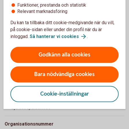
Bjursås Sparbank
Funktioner, prestanda och statistik
Relevant marknadsföring
Adress
Du kan ta tillbaka ditt cookie-medgivande när du vill,
Mårtsbovägen 2, 790 21 Bjursås
på cookie-sidan eller under din profil när du är
inloggad.
Så hanterar vi
cookies
.
Telefon
Godkänn alla cookies
023-70 58 60
E-post
Bara nödvändiga cookies
bjursbanken@bjursassparbank.se
Cookie-inställningar
Webbplats
bjursassparbank.se
Organisationsnummer