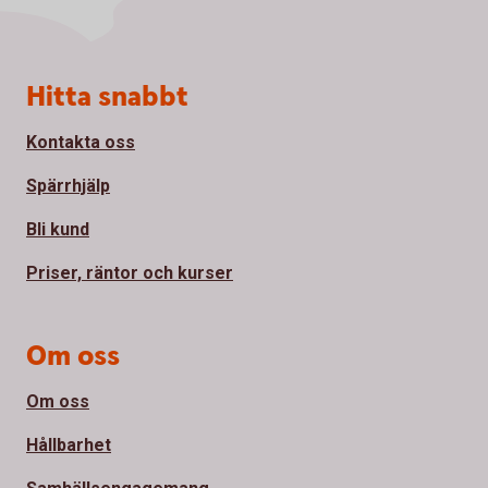
Sidfot
Hitta snabbt
Kontakta oss
Spärrhjälp
Bli kund
Priser, räntor och kurser
Om oss
Om oss
Hållbarhet