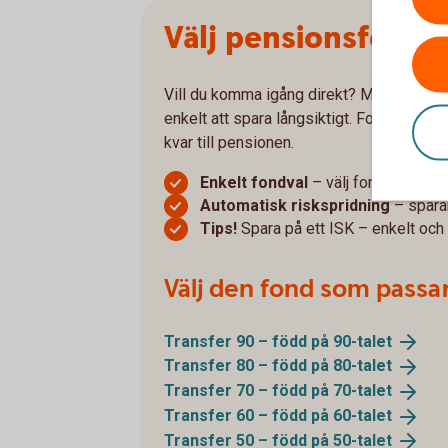
Välj pensionsfond e
Vill du komma igång direkt? Med våra Tr
enkelt att spara långsiktigt. Fonderna an
kvar till pensionen.
Enkelt fondval
– välj fond efter de
Automatisk riskspridning
– sparan
Tips!
Spara på ett ISK – enkelt och f
Välj den fond som passar
Transfer 90 – född på
90-talet
Transfer 80 – född på
80-talet
Transfer 70 – född på
70-talet
Transfer 60 – född på
60-talet
Transfer 50 – född på
50-talet