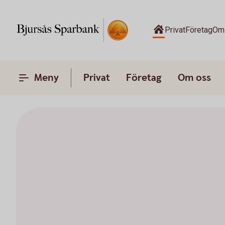
Privat
Företag
Om
Meny
Privat
Företag
Om oss