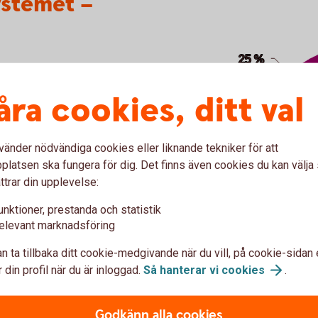
ystemet –
Pie chart with 3 slices.
25 %
25 %
åra cookies, ditt val
från staten, från jobbet
och
kar de hur mycket du får som
 påverka en hel del.
vänder nödvändiga cookies eller liknande tekniker för att
latsen ska fungera för dig. Det finns även cookies du kan välj
ttrar din upplevelse:
a
18 %
18 %
unktioner, prestanda och statistik
elevant marknadsföring
n ta tillbaka ditt cookie-medgivande när du vill, på cookie-sidan 
Från staten
 din profil när du är inloggad.
Så hanterar vi
cookies
.
End of interactive chart.
Godkänn alla cookies