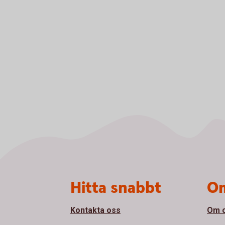
Sidfot
Hitta snabbt
Om
Kontakta oss
Om 