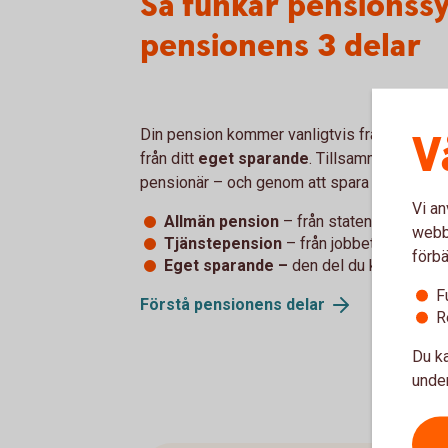
Så funkar pensionss
pensionens 3 delar
V
Din pension kommer vanligtvis från tre håll:
från ditt
eget sparande
. Tillsammans påver
pensionär – och genom att spara själv kan du
Vi an
Allmän pension
– från staten
webbp
Tjänstepension
–
från jobbet
förbä
Eget sparande –
den del du kan påverk
F
Förstå pensionens
delar
R
Du ka
under