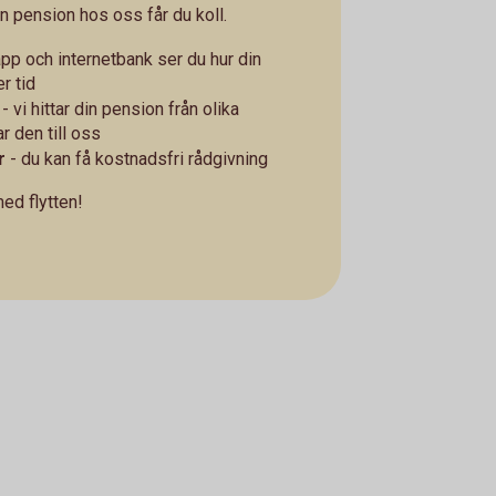
n pension hos oss får du koll.
app och internetbank ser du hur din
r tid
- vi hittar din pension från olika
r den till oss
r
- du kan få kostnadsfri rådgivning
med flytten!