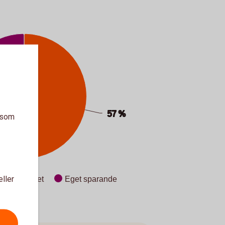
57 %
57 %
a som
eller
Från jobbet
Eget sparande