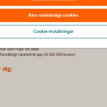
fter din ålder
Bara nödvändiga cookies
ansferfonder från Swedbank Robur blir det
passar automatiskt risken efter hur långt du har
Cookie-inställningar
t årtionde du är född
de som följer din ålder
örmånligt (skattefritt upp till 300 000 kronor)
 dig: