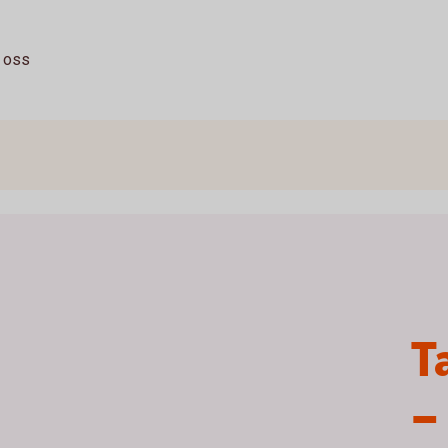
 oss
T
–