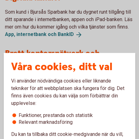
Som kund i Bjursås Sparbank har du dygnet runt tillgång till
ditt sparande i internetbanken, appen och iPad-banken. Läs
mer om hur du kommer igång och vilka tjänster som finns.
App, internetbank och
BankID
Brett kontorsnätverk och
Kundcenter
Våra cookies, ditt val
Vi har bankkontor i hela Sverige, dit du är välkommen om du
Vi använder nödvändiga cookies eller liknande
har frågor kring ditt sparande. Du kan även
tekniker för att webbplatsen ska fungera för dig. Det
kontakta Kundcenter på 023-70 58 60 om du vill prata med
finns även cookies du kan välja som förbättrar din
en rådgivare.
upplevelse:
Funktioner, prestanda och statistik
Guider
Relevant marknadsföring
Genom bankens olika guider kan du på egen hand, i
Du kan ta tillbaka ditt cookie-medgivande när du vill,