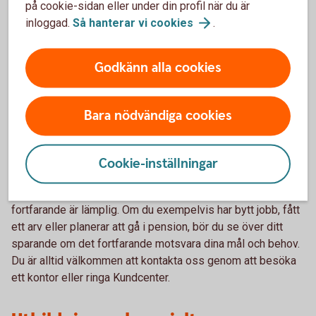
internetbanken eller i appen, utvärdera olika
på cookie-sidan eller under din profil när du är
placeringsmöjligheter utifrån dina mål och behov. Några
inloggad.
Så hanterar vi
cookies
.
exempel på guider är:
Enkelt fondval med färdiga
fondpaket
Godkänn alla cookies
Spara och
placera
Pensionsspara
Bara nödvändiga cookies
Uppföljning av dina placeringar
Cookie-inställningar
Efter en rådgivning kring ditt sparande kan du senare
kontakta banken för en uppföljning om investeringen
fortfarande är lämplig. Om du exempelvis har bytt jobb, fått
ett arv eller planerar att gå i pension, bör du se över ditt
sparande om det fortfarande motsvara dina mål och behov.
Du är alltid välkommen att kontakta oss genom att besöka
ett kontor eller ringa Kundcenter.