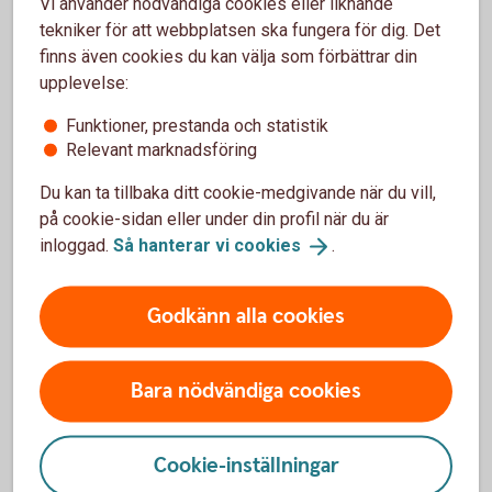
Vi använder nödvändiga cookies eller liknande
tekniker för att webbplatsen ska fungera för dig. Det
finns även cookies du kan välja som förbättrar din
upplevelse:
Villkor för köpförsäkringarna
Funktioner, prestanda och statistik
Drulleförsäkring - gäller 90 dagar från inköpsdatumet
Relevant marknadsföring
Förlängd garanti - 1 års förlängd garanti, max 3 år från
inköpsdatumet
Du kan ta tillbaka ditt cookie-medgivande när du vill,
Prisgaranti - gäller 90 dagar från inköpsdatumet
på cookie-sidan eller under din profil när du är
inloggad.
Så hanterar vi
cookies
.
Försäkringsvillkor betal- och kreditkort Mastercard
Godkänn alla cookies
(trygghansa.se)
Bara nödvändiga cookies
Cookie-inställningar
Mastercard Guld