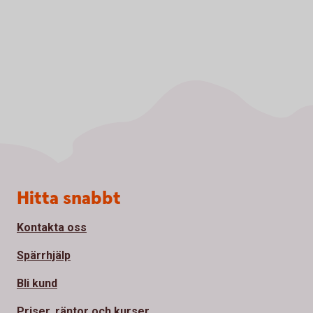
Sidfot
Hitta snabbt
Kontakta oss
Spärrhjälp
Bli kund
Priser, räntor och kurser