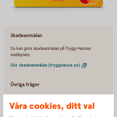
Skadeanmälan
Du kan göra skadeanmälan på Trygg-Hansas
webbplats.
Gör skadeanmälan
(trygghansa.se)
Övriga frågor
kort@trygghansa.se
E-post:
Våra cookies, ditt val
010-263 1706
Telefon: