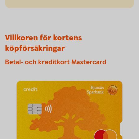
Villkoren för kortens
köpförsäkringar
Betal- och kreditkort Mastercard