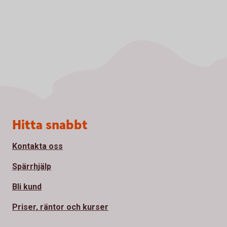
Sidfot
Hitta snabbt
Kontakta oss
Spärrhjälp
Bli kund
Priser, räntor och kurser