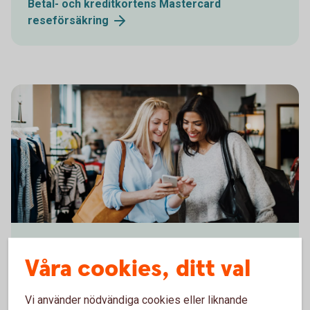
Betal- och kreditkortens Mastercard
reseförsäkring
1153620594
Handla tryggare med ditt kort
Våra cookies, ditt val
Köpförsäkringen på våra betal- och kreditkort kan ge
dig möjlighet till förlängd garanti och
Vi använder nödvändiga cookies eller liknande