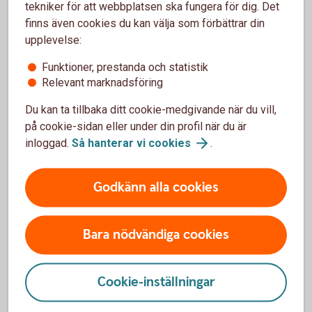
prisskyddsgaranti om du hittar samma vara till ett
tekniker för att webbplatsen ska fungera för dig. Det
lägre ordinarie pris.
finns även cookies du kan välja som förbättrar din
upplevelse:
Drulleförsäkring, allriskförsäkring, prisgaranti
Funktioner, prestanda och statistik
och förlängd garanti – våra
köpförsäkringar
Relevant marknadsföring
Du kan ta tillbaka ditt cookie-medgivande när du vill,
på cookie-sidan eller under din profil när du är
inloggad.
Så hanterar vi
cookies
.
Godkänn alla cookies
Bara nödvändiga cookies
Cookie-inställningar
664659685
Skydd vid sjukdom och