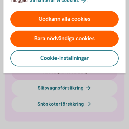
inloggad.
Så hanterar vi
cookies
.
Fordonsförsäkringar
Godkänn alla cookies
Bilförsäkring
Bara nödvändiga cookies
Lätt lastbilsförsäkring
Husbilsförsäkring
Cookie-inställningar
Husvagnsförsäkring
Släpvagnsförsäkring
Snöskoterförsäkring