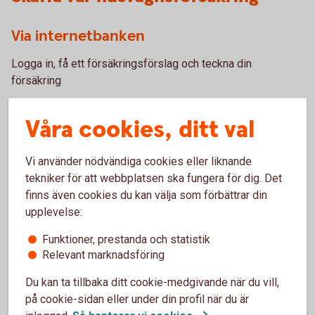
Via internetbanken
Logga in, få ett försäkringsförslag och teckna din
försäkring
Logga in, få ett förslag och teckna din
försäkring
Våra cookies, ditt val
Vi använder nödvändiga cookies eller liknande
Via telefon
tekniker för att webbplatsen ska fungera för dig. Det
finns även cookies du kan välja som förbättrar din
Vi hjälper dig gärna att teckna försäkringen över telefon.
upplevelse:
Ring 023-70 58 60.
Funktioner, prestanda och statistik
Skaffa försäkring via
Kundcenter
Relevant marknadsföring
Du kan ta tillbaka ditt cookie-medgivande när du vill,
på cookie-sidan eller under din profil när du är