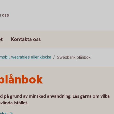
 oss
et
Kontakta oss
mobil, wearables eller klocka
Swedbank plånbok
plånbok
d på grund av minskad användning. Läs gärna om vilka
vända istället.
ocka