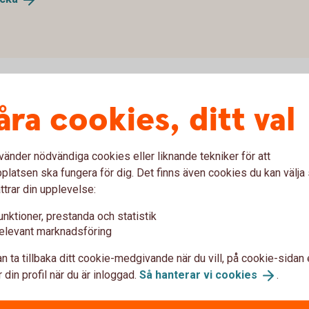
åra cookies, ditt val
vänder nödvändiga cookies eller liknande tekniker för att
a
latsen ska fungera för dig. Det finns även cookies du kan välj
ttrar din upplevelse:
Fidesmo Pay
Fitbit Pay
Gar
unktioner, prestanda och statistik
elevant marknadsföring
 plånbok
Samsung Pay
Xiaomi Pay
n ta tillbaka ditt cookie-medgivande när du vill, på cookie-sidan 
 din profil när du är inloggad.
Så hanterar vi
cookies
.