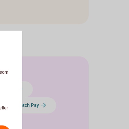
a som
min Pay
Swatch Pay
eller