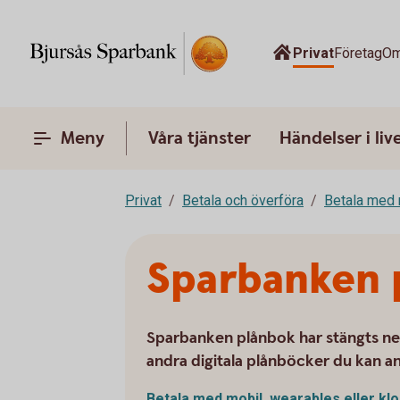
Privat
Företag
Om
Meny
Våra tjänster
Händelser i liv
Privat
Betala och överföra
Betala med 
Sparbanken 
Sparbanken plånbok har stängts ne
andra digitala plånböcker du kan an
Betala med mobil, wearables eller
kl