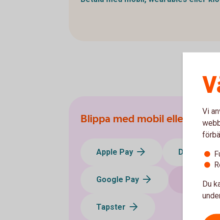
V
Vi an
Blippa med mobil eller klock
webbp
förbä
Apple Pay
DigiSeq
F
R
Google Pay
Swedbank
Du ka
under
Tapster