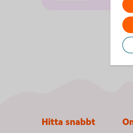
Sidfot
Hitta snabbt
Om