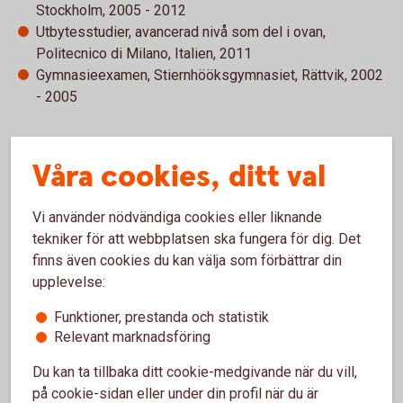
Stockholm, 2005 - 2012
Utbytesstudier, avancerad nivå som del i ovan,
Politecnico di Milano, Italien, 2011
Gymnasieexamen, Stiernhööksgymnasiet, Rättvik, 2002
- 2005
Kurser
Våra cookies, ditt val
Swedsecs samtliga delområden (årligt
kunskapsuppdaterade tills 2022), 2009
Vi använder nödvändiga cookies eller liknande
tekniker för att webbplatsen ska fungera för dig. Det
Övrig arbetslivserfarenhet
finns även cookies du kan välja som förbättrar din
upplevelse:
Entreprenör, egna bolaget Gärdsjö Mark och Konsult AB,
Funktioner, prestanda och statistik
sedan 2023. Erbjuder konsulttjänster inom ekonomi och
Relevant marknadsföring
utvecklar egen mark, till exempel för fritidshustomter i
detaljplanelagt område.
Du kan ta tillbaka ditt cookie-medgivande när du vill,
på cookie-sidan eller under din profil när du är