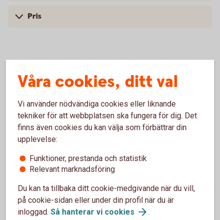
Pris
Skaffa IP-depå
Våra cookies, ditt val
Vi använder nödvändiga cookies eller liknande
Besök oss
tekniker för att webbplatsen ska fungera för dig. Det
finns även cookies du kan välja som förbättrar din
Välkommen till ett av våra kontor så hjälper vi dig.
upplevelse:
Hitta ditt
bankkontor
Funktioner, prestanda och statistik
Relevant marknadsföring
Du kan ta tillbaka ditt cookie-medgivande när du vill,
på cookie-sidan eller under din profil när du är
inloggad.
Så hanterar vi
cookies
.