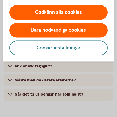
Ring oss
Godkänn alla cookies
Telefonnummer till kontor och
support
Bara nödvändiga cookies
Cookie-inställningar
Vanliga frågor och svar
Är det avdragsgillt?
Måste man deklarera affärerna?
Går det ta ut pengar när som helst?