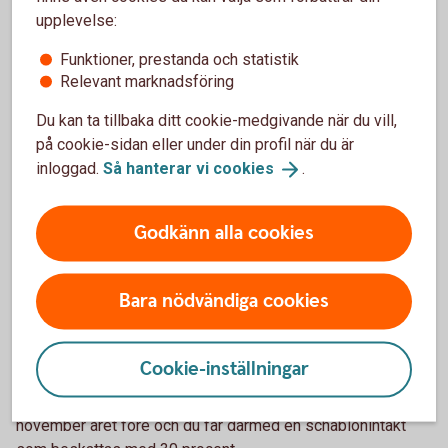
upplevelse:
Skatten på ISK beräknas utifrån ett så kallat kapitalunderlag
som multipliceras med schablonskatten och då får du en
Funktioner, prestanda och statistik
Relevant marknadsföring
schablonintäkt som beskattas med 30 procent.
Kapitalunderlaget beräknas varje år och är en fjärdedel av
Du kan ta tillbaka ditt cookie-medgivande när du vill,
summan av:
på cookie-sidan eller under din profil när du är
inloggad.
Så hanterar vi
cookies
.
1. Värdet av tillgångarna på kontot vid ingången av varje
kvartal
Godkänn alla cookies
2. Belopp som betalats in till ISK under året
3. Värdet av finansiella instrument som förts över till ISK:t
av kontoinnehavaren under året
Bara nödvändiga cookies
4. Värdet av finansiella instrument som överförts från någon
annans ISK under året.
Cookie-inställningar
Kapitalunderlaget multipliceras med statslåneräntan den 30
november året före och du får därmed en schablonintäkt