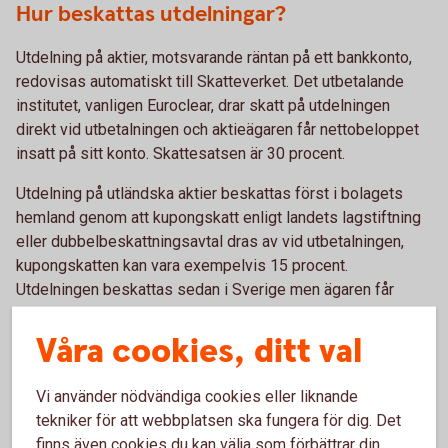
Hur beskattas utdelningar?
Utdelning på aktier, motsvarande räntan på ett bankkonto,
redovisas automatiskt till Skatteverket. Det utbetalande
institutet, vanligen Euroclear, drar skatt på utdelningen
direkt vid utbetalningen och aktieägaren får nettobeloppet
insatt på sitt konto. Skattesatsen är 30 procent.
Utdelning på utländska aktier beskattas först i bolagets
hemland genom att kupongskatt enligt landets lagstiftning
eller dubbelbeskattningsavtal dras av vid utbetalningen,
kupongskatten kan vara exempelvis 15 procent.
Utdelningen beskattas sedan i Sverige men ägaren får
tillgodoräkna sig kupongskatten som redan dragits av.
Våra cookies, ditt val
Investeringssparkonto (ISK)
Vi använder nödvändiga cookies eller liknande
tekniker för att webbplatsen ska fungera för dig. Det
Hur beskattas sparandet på ISK?
finns även cookies du kan välja som förbättrar din