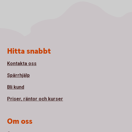
Sidfot
Hitta snabbt
Kontakta oss
Spärrhjälp
Bli kund
Priser, räntor och kurser
Om oss