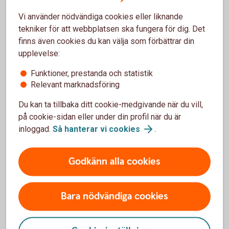
Ränta
Vi använder nödvändiga cookies eller liknande
tekniker för att webbplatsen ska fungera för dig. Det
finns även cookies du kan välja som förbättrar din
upplevelse:
Vanliga frågor och svar
Funktioner, prestanda och statistik
Relevant marknadsföring
Du kan ta tillbaka ditt cookie-medgivande när du vill,
Kan jag avbryta överföringen själv?
på cookie-sidan eller under din profil när du är
inloggad.
Så hanterar vi
cookies
.
Är det möjligt att koppla en betaltjänst till
kontot?
Godkänn alla cookies
Hur många dagar tar en överföring?
Bara nödvändiga cookies
Kan jag ha en stående överföring till kontot?