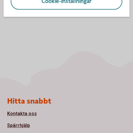
Cookie-inställningar
Sidfot
Hitta snabbt
Kontakta oss
Spärrhjälp