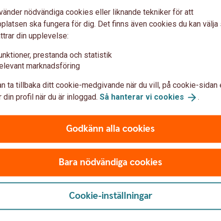
vänder nödvändiga cookies eller liknande tekniker för att
latsen ska fungera för dig. Det finns även cookies du kan välj
Dina pengar är trygga
ttrar din upplevelse:
Kontot omfattas av
insätt
unktioner, prestanda och statistik
elevant marknadsföring
1,00 %
1
n ta tillbaka ditt cookie-medgivande när du vill, på cookie-sidan 
 din profil när du är inloggad.
Så hanterar vi
cookies
.
4 fria uttag per år
2
Godkänn alla cookies
ka
Bara nödvändiga cookies
arande. Du har rätt
Tillbaka
Cookie-inställningar
 uttag 1% på uttaget
s inte vid