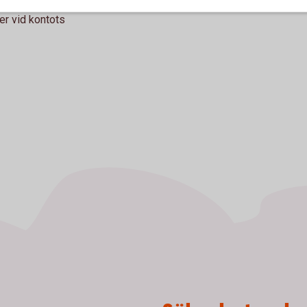
ntan betalas ut.
ler vid kontots