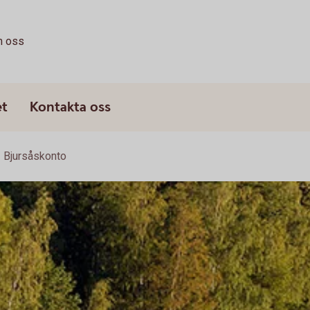
 oss
et
Kontakta oss
Bjursåskonto