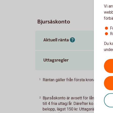
Vi an
webbp
förbä
Bjursåskonto
F
R
Aktuell ränta
Du ka
under
Uttagsregler
Räntan gäller från första kronan.
Tillba
1
Bjursåskonto är avsett för långsiktigt sp
2
till 4 fria uttag/år. Därefter kostar varje
belopp, lägst 150 kr. Uttagsräntan betala