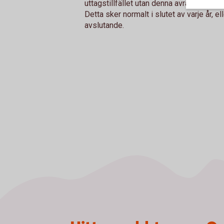
uttagstillfället utan denna avräknas då rä
Detta sker normalt i slutet av varje år, el
avslutande.
Sidfot