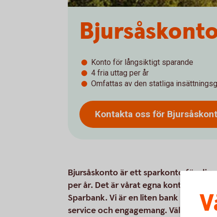
Bjursåskont
Konto för långsiktigt sparande
4 fria uttag per år
Omfattas av den statliga insättningsg
Kontakta oss för
Bjursåskon
Bjursåskonto är ett sparkonto för dig v
per år. Det är vårat egna konto och k
V
Sparbank. Vi är en liten bank med ett st
service och engagemang. Välkommen a