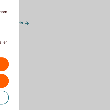
a som
ningsgarantin
eller