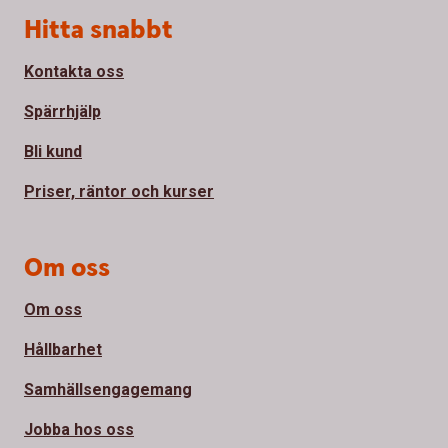
Sidfot
Hitta snabbt
Kontakta oss
Spärrhjälp
Bli kund
Priser, räntor och kurser
Om oss
Om oss
Hållbarhet
Samhällsengagemang
Jobba hos oss