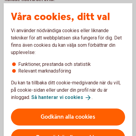
Våra cookies, ditt val
För- och nackdelar med warranter
Vi använder nödvändiga cookies eller liknande
tekniker för att webbplatsen ska fungera för dig. Det
finns även cookies du kan välja som förbättrar din
Fördelar
upplevelse:
Warranter kräver lägre kapitalinsats än en investering i
Funktioner, prestanda och statistik
underliggande tillgång
Relevant marknadsföring
Erbjuder möjligheten att ta del av en förväntad
kursrörelse, såväl upp som ned
Du kan ta tillbaka ditt cookie-medgivande när du vill,
Möjligheter till hög avkastning på satsat kapital
på cookie-sidan eller under din profil när du är
inloggad.
Så hanterar vi
cookies
.
Nackdelar
Godkänn alla cookies
Hela din insats kan gå förlorad
Stora kurssvängningar på kort tid