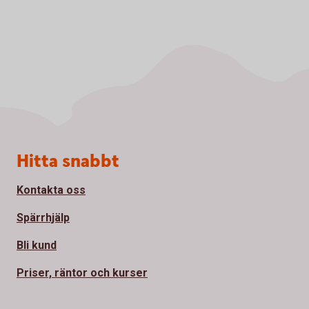
Sidfot
Hitta snabbt
Kontakta oss
Spärrhjälp
Bli kund
Priser, räntor och kurser