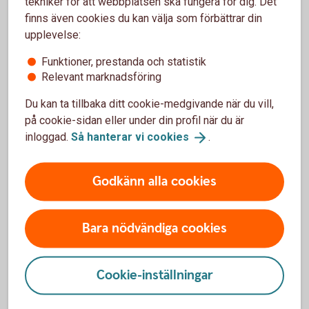
tekniker för att webbplatsen ska fungera för dig. Det
strukturerade komplexa
finns även cookies du kan välja som förbättrar din
obligationer
upplevelse:
Funktioner, prestanda och statistik
Relevant marknadsföring
Fördelar
Du kan ta tillbaka ditt cookie-medgivande när du vill,
på cookie-sidan eller under din profil när du är
Erbjuder en hög kupong jämfört med traditionella
företagsobligationer.
inloggad.
Så hanterar vi
cookies
.
Risknivån kan skräddarsys efter investerarens
preferenser.
Godkänn alla cookies
Kan handlas i lägre poster än 1 000 000 kr.
Nackdelar
Bara nödvändiga cookies
Väsentligt mer komplexa än traditionella obligationer
och omfattas därmed av fler riskfaktorer att beakta vid
Cookie-inställningar
investering.
Konstruktionen kring återbetalning av underliggande