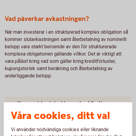
Vad påverkar avkastningen?
När man investerar i en strukturerad komplex obligation så
kommer slutavkastningen samt återbetalning av nominellt
belopp vara starkt beroende av den för strukturerade
komplexa obligationen gällande villkor. Det är viktigt att
vara påläst kring vad som gäller kring kreditförluster,
kupongstorlek samt beräkning och återbetalning av
underliggande belopp.
Mer om risker i strukturerade obligationer
Våra cookies, ditt val
Vi använder nödvändiga cookies eller liknande
För- och nackdelar med