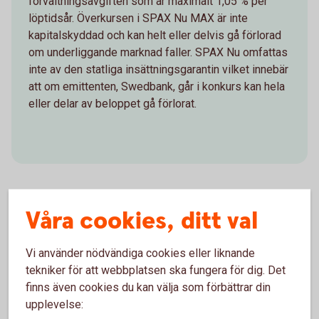
förvaltningsavgiften som är maximalt 1,05 % per
löptidsår. Överkursen i SPAX Nu MAX är inte
kapitalskyddad och kan helt eller delvis gå förlorad
om underliggande marknad faller. SPAX Nu omfattas
inte av den statliga insättningsgarantin vilket innebär
att om emittenten, Swedbank, går i konkurs kan hela
eller delar av beloppet gå förlorat.
Våra cookies, ditt val
Vad påverkar avkastningen?
Vi använder nödvändiga cookies eller liknande
Avkastningen på en SPAX Nu beror bland annat på
tekniker för att webbplatsen ska fungera för dig. Det
värdeutvecklingen på den underliggande marknad
finns även cookies du kan välja som förbättrar din
produkten är kopplad till (till exempel aktier,
upplevelse:
aktieindex eller råvaror) samt deltagandegraden.