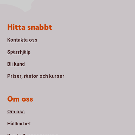
Sidfot
Hitta snabbt
Kontakta oss
Spärrhjälp
Bli kund
Priser, räntor och kurser
Om oss
Om oss
Hållbarhet