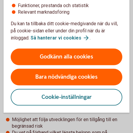
Stiger underliggande marknad tar du del av
Funktioner, prestanda och statistik
uppgången, hur stor del framgår av
Relevant marknadsföring
deltagandegraden som finns beskrivet i
Du kan ta tillbaka ditt cookie-medgivande när du vill,
produktbladet för varje produkt. Deltagandegraden är
på cookie-sidan eller under din profil när du är
högre för MAX-alternativet jämfört med BAS-
inloggad.
Så hanterar vi
cookies
.
alternativet.
Godkänn alla cookies
Bara nödvändiga cookies
För- och nackdelar med SPAX Nu
Cookie-inställningar
Fördelar
Möjlighet att följa utvecklingen för en tillgång till en
begränsad risk
Du vet på förhand vilket lägsta belopp som på