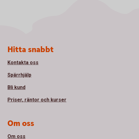
Sidfot
Hitta snabbt
Kontakta oss
Spärrhjälp
Bli kund
Priser, räntor och kurser
Om oss
Om oss