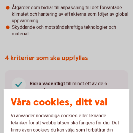
Åtgärder som bidrar till anpassning till det förväntade
klimatet och hantering av effekterna som följer av global
uppvärmning.
Skyddande och motståndskraftiga teknologier och
material.
4 kriterier som ska uppfyllas
Bidra väsentligt
till minst ett av de 6
miljömålen.
Våra cookies, ditt val
Inte orsaka betydande skada
för något av
miljömålen.
Vi använder nödvändiga cookies eller liknande
Utföras enligt
vissa sociala
tekniker för att webbplatsen ska fungera för dig. Det
minimiskyddsåtgärder
kopplat till
finns även cookies du kan välja som förbättrar din
mänskliga rättigheter och arbetsrätt.