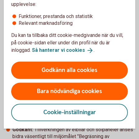
upplevelse:
Verksamheten ska
leva upp till de
Funktioner, prestanda och statistik
tekniska granskningskriterierna
satta för
Relevant marknadsföring
ett specifikt miljömål. Det är detaljerade
beskrivningar på EU-nivå för när en
Du kan ta tillbaka ditt cookie-medgivande när du vill,
verksamhet anses uppfylla de två första
på cookie-sidan eller under din profil när du är
kriterierna; väsentligt bidra och inte orsaka
inloggad.
Så hanterar vi
cookies
.
betydande skada. Det säkerställer att
verksamheten faktiskt lever upp till de satta
kriterierna för att klassas som miljömässigt
Godkänn alla cookies
hållbar enligt taxonomin.
Bara nödvändiga cookies
Bedömning enligt kriterierna - exempel
Cookie-inställningar
Godkänt:
Tillverkningen av elbilar och solpaneler anses
bidra väsentligt till miljömålet "Begräsning av