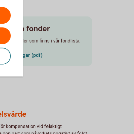
 övriga fonder
terna fonder som finns i vår fondlista.
ndutdelningar (pdf)
elsvärde
ör kompensation vid felaktigt
a den part som påverkats negativt av felet.