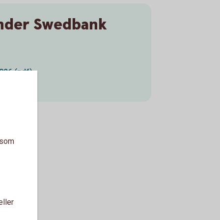
nder Swedbank
026 (pdf)
025 (pdf)
a som
eller