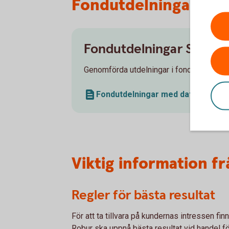
Fondutdelningar
Fondutdelningar Swedb
Genomförda utdelningar i fonder med ut
Fondutdelningar med datum (pdf)
Viktig information 
Regler för bästa resultat
För att ta tillvara på kundernas intressen fi
Robur ska uppnå bästa resultat vid handel f