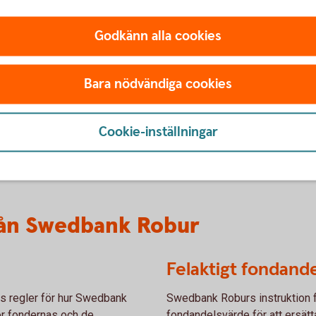
Godkänn alla cookies
ank Robur
Fondutdelningar
Bara nödvändiga cookies
delande andelsklass.
Genomförda utdelningar i ex
Datum för tidigare fo
Cookie-inställningar
från Swedbank Robur
Felaktigt fondand
nns regler för hur Swedbank
Swedbank Roburs instruktion f
ör fondernas och de
fondandelsvärde för att ersätt