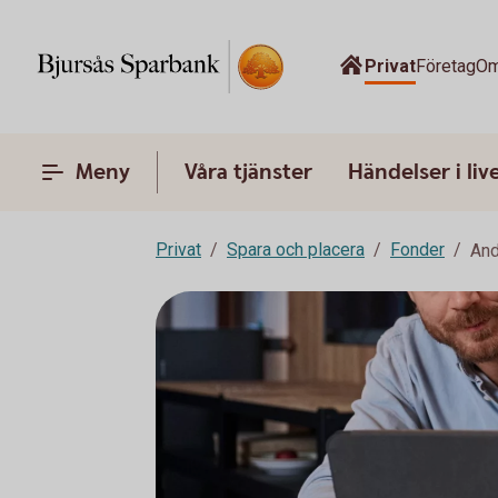
Privat
Företag
Om
Meny
Våra tjänster
Händelser i liv
Privat
Spara och placera
Fonder
And