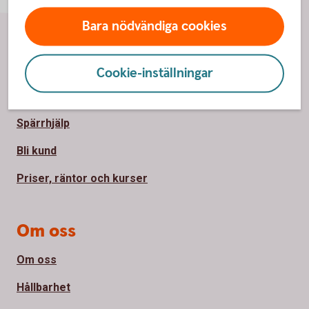
Bara nödvändiga cookies
Sidfot
Hitta snabbt
Cookie-inställningar
Kontakta oss
Spärrhjälp
Bli kund
Priser, räntor och kurser
Om oss
Om oss
Hållbarhet