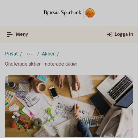
Meny
Logga in
Privat
Aktier
Onoterade aktier - noterade aktier