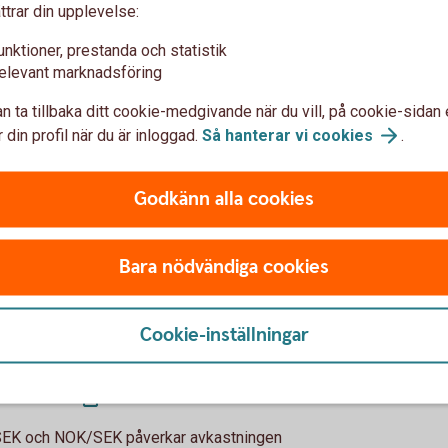
ttrar din upplevelse:
unktioner, prestanda och statistik
elevant marknadsföring
ing för beskattning av utdelningar i finska,
n ta tillbaka ditt cookie-medgivande när du vill, på cookie-sidan 
ier som förvaras på depå hos en bank eller på
 din profil när du är inloggad.
Så hanterar vi
cookies
.
atten på utdelningar från finska bolag
men du kan själv begära tillbaka de
 skattemyndigheten.
Godkänn alla cookies
aka din överskjutande skatt på 20
Bara nödvändiga cookies
skattemyndigheten:
Cookie-inställningar
ska
skatten
ska
skatten
/SEK och NOK/SEK påverkar avkastningen