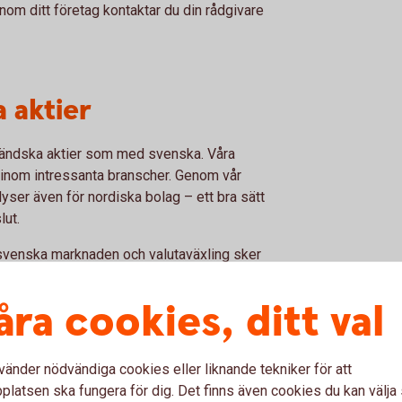
nom ditt företag kontaktar du din rådgivare
 aktier
tländska aktier som med svenska. Våra
inom intressanta branscher. Genom vår
alyser även för nordiska bolag – ett bra sätt
lut.
svenska marknaden och valutaväxling sker
eller vanlig värdepapperstjänst är det lika
max 0,41 procent vid köp eller försäljning
åra cookies, ditt val
edelbart efter avslut, till aktuella
 till klockan 22:00. Om du handlar via
vänder nödvändiga cookies eller liknande tekniker för att
latsen ska fungera för dig. Det finns även cookies du kan välj