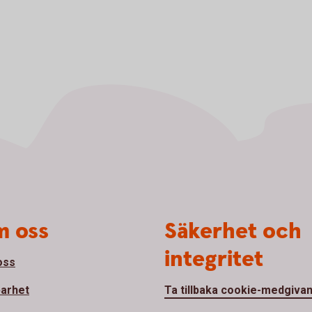
 oss
Säkerhet och
integritet
oss
barhet
Ta tillbaka cookie-medgiva