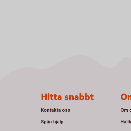
Sidfot
Hitta snabbt
Om
Kontakta oss
Om 
Spärrhjälp
Håll