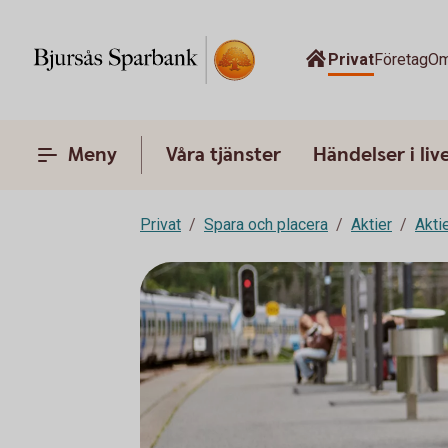
Privat
Företag
Om
Meny
Våra tjänster
Händelser i liv
Privat
Spara och placera
Aktier
Akti