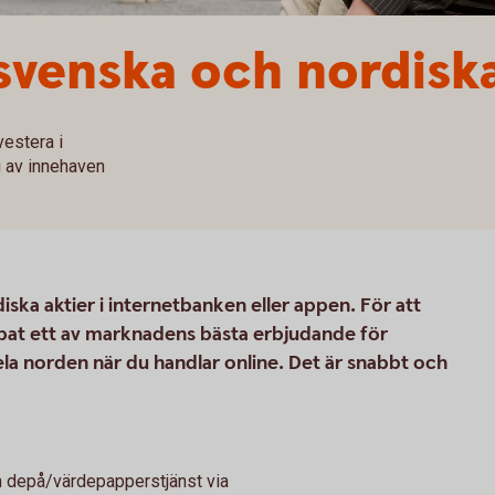
venska och nordiska
vestera i
g av innehaven
ska aktier i internetbanken eller appen. För att
apat ett av marknadens bästa erbjudande för
a norden när du handlar online. Det är snabbt och
n depå/värdepapperstjänst via