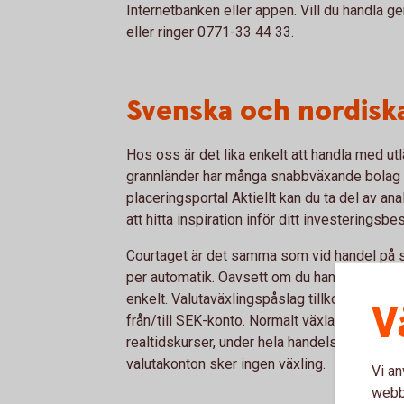
Internetbanken eller appen. Vill du handla ge
eller ringer 0771-33 44 33.
Svenska och nordiska
Hos oss är det lika enkelt att handla med u
grannländer har många snabbväxande bolag 
placeringsportal Aktiellt kan du ta del av an
att hitta inspiration inför ditt investeringsbes
Courtaget är det samma som vid handel på 
per automatik. Oavsett om du handlar via ISK 
enkelt. Valutaväxlingspåslag tillkommer med 
V
från/till SEK-konto. Normalt växlas valutan om
realtidskurser, under hela handelsdagen fram
valutakonton sker ingen växling.
Vi an
webbp