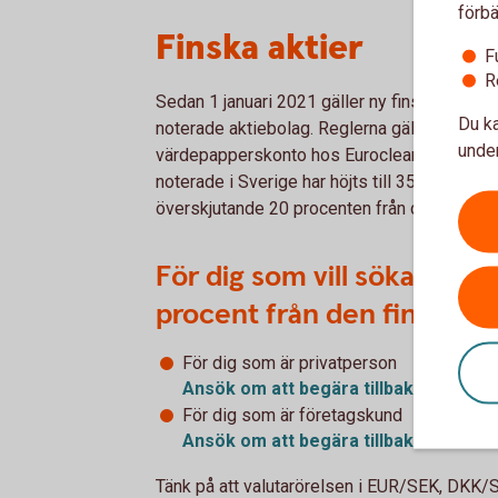
förbä
Finska aktier
F
R
Sedan 1 januari 2021 gäller ny finsk lagstiftn
Du ka
noterade aktiebolag. Reglerna gäller för akt
under
värdepapperskonto hos Euroclear Sweden. Sk
noterade i Sverige har höjts till 35 procent, 
överskjutande 20 procenten från den finska
För dig som vill söka tillb
procent från den finska 
För dig som är privatperson
Ansök om att begära tillbaka den fin
För dig som är företagskund
Ansök om att begära tillbaka den fin
Tänk på att valutarörelsen i EUR/SEK, DKK