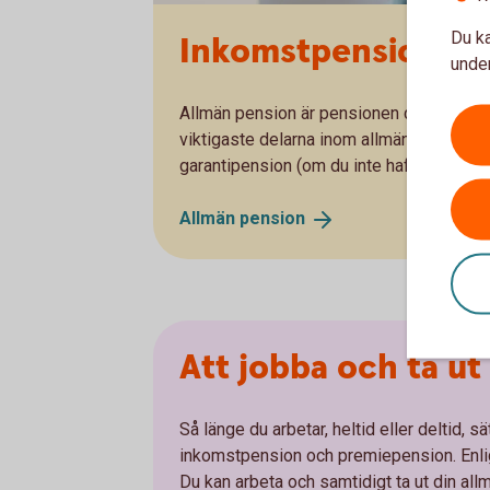
Du ka
Inkomstpension – e
under
Allmän pension är pensionen du får från s
viktigaste delarna inom allmän pension
garantipension (om du inte haft någon, el
Allmän
pension
Att jobba och ta ut
Så länge du arbetar, heltid eller deltid, s
inkomstpension och premiepension. Enligt l
Du kan arbeta och samtidigt ta ut din all