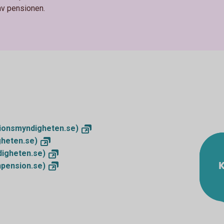
av pensionen.
ionsmyndigheten.se)
heten.se)
igheten.se)
K
npension.se)