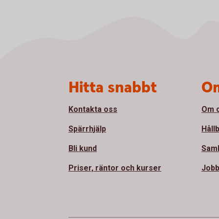
Sidfot
Hitta snabbt
Om
Kontakta oss
Om 
Spärrhjälp
Håll
Bli kund
Sam
Priser, räntor och kurser
Jobb