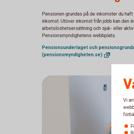
Pensionen grundas på de inkomster du haft u
inkomst. Utöver inkomst från jobb kan den ä
arbetslöshetsersättning och sjuk- eller akti
Pensionsmyndighetens webbplats.
Pensionsunderlaget och pensionsgrund
(pensionsmyndigheten.se)
V
Vi an
webbp
förbä
F
R