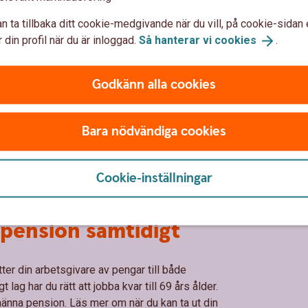
n ta tillbaka ditt cookie-medgivande när du vill, på cookie-sidan 
n del av allmän pension
 din profil när du är inloggad.
Så hanterar vi
cookies
.
taten om du arbetat eller bott i Sverige. De
Godkänn alla cookies
 är inkomstpension, premiepension (PPM) och
ler låg, inkomst). Läs mer om allmän pension.
Bara nödvändiga cookies
Cookie-inställningar
 pension samtidigt
ätter din arbetsgivare av pengar till både
ag har du rätt att jobba kvar till 69 års ålder.
männa pension. Läs mer om när du kan ta ut din