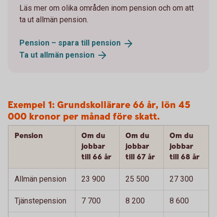
Läs mer om olika områden inom pension och om att
ta ut allmän pension.
Pension – spara till
pension
Ta ut allmän
pension
Exempel 1: Grundskollärare 66 år, lön 45
000 kronor per månad före skatt.
Pension
Om du
Om du
Om du
jobbar
jobbar
jobbar
till 66 år
till 67 år
till 68 år
Allmän pension
23 900
25 500
27 300
Tjänstepension
7 700
8 200
8 600