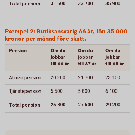
31 600
33 700
35 900
Total pension
Exempel 2: Butiksansvarig 66 år, lön 35 000
kronor per månad före skatt.
Pension
Om du
Om du
Om du
jobbar
jobbar
jobbar
till 66 år
till 67 år
till 68 år
Allmän pension
20 300
21 700
23 100
Tjänstepension
5 500
5 800
6 100
25 800
27 500
29 200
Total pension