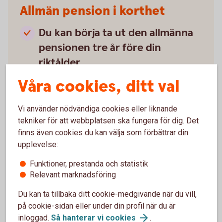
Allmän pension i korthet
Du kan börja ta ut den allmänna
pensionen tre år före din
riktålder
Våra cookies, ditt val
Riktåldern för pension är 67 år (2026).
Pensionsålder – när kan jag gå i
Vi använder nödvändiga cookies eller liknande
pension?
tekniker för att webbplatsen ska fungera för dig. Det
Den är flexibel
finns även cookies du kan välja som förbättrar din
Även om du börjar ta ut den kan du ändra och
upplevelse:
stoppa utbetalning.
Funktioner, prestanda och statistik
Du behöver inte ta ut hela
Relevant marknadsföring
pensionen på en gång
Du kan ta tillbaka ditt cookie-medgivande när du vill,
Välj att ta ut 25, 50, 75 eller 100 procent.
på cookie-sidan eller under din profil när du är
Du kan fortsätta jobba heltid och
inloggad.
Så hanterar vi
cookies
.