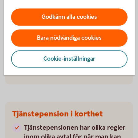
ta ut hela din pension samtidigt
Då fortsätter det sättas av pengar till din
Godkänn alla cookies
pension.
Den allmänna pensionen betalas
Bara nödvändiga cookies
ut så länge du lever
Cookie-inställningar
Allmän pension från
staten
Tjänstepension i korthet
Tjänstepensionen har olika regler
inom olika avtal för när man kan