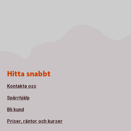
Sidfot
Hitta snabbt
Kontakta oss
Spärrhjälp
Bli kund
Priser, räntor och kurser