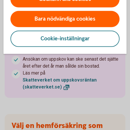
Den årliga räntekostnaden för att ha uppskov
togs bort 2021. Att skjuta upp beskattningen av
vinsten på en permanentbostad kostar därmed
Bara nödvändiga cookies
inte något.
Med permanentbostad menas den bostad som
Cookie-inställningar
du bor och är folkbokförd i. Reglerna om
uppskov gäller inte den som säljer en
fritidsbostad.
Ansökan om uppskov kan ske senast det sjätte
året efter det år man sålde sin bostad.
Läs mer på
Skatteverket om uppskovsräntan
(skatteverket.se)
Välj en hemförsäkring som