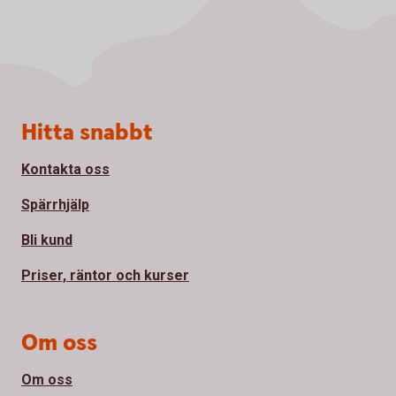
Sidfot
Hitta snabbt
Kontakta oss
Spärrhjälp
Bli kund
Priser, räntor och kurser
Om oss
Om oss