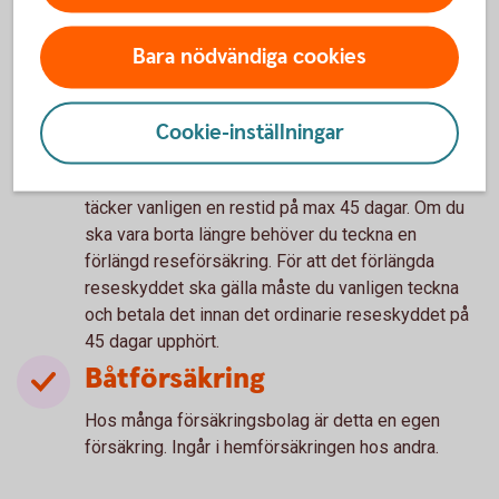
Täcker vanligtvis avbeställning av resa eller
kostnader på resan vid akut sjukdom och
Bara nödvändiga cookies
olycksfall. Dessutom ersätts försening av resenär
eller bagage till resmålet men här gäller alltid en
viss karenstid. Det finns undantag gällande
Cookie-inställningar
graviditet samt sjukdom före resan.
Reseförsäkring som ingår i hemförsäkringen
täcker vanligen en restid på max 45 dagar. Om du
ska vara borta längre behöver du teckna en
förlängd reseförsäkring. För att det förlängda
reseskyddet ska gälla måste du vanligen teckna
och betala det innan det ordinarie reseskyddet på
45 dagar upphört.
Båtförsäkring
Hos många försäkringsbolag är detta en egen
försäkring. Ingår i hemförsäkringen hos andra.