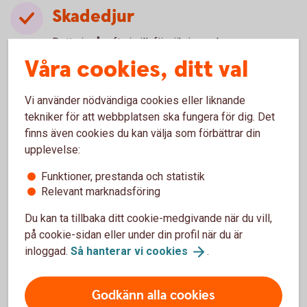
Skadedjur
Detta ingår ofta i villaförsäkring och
fritidshusförsäkring. Vanligt är att ersättning ges
Våra cookies, ditt val
till bekämpning av skadedjur, men däremot inte
alltid till eventuella skador som de orsakat. Kolla
Vi använder nödvändiga cookies eller liknande
upp vad som gäller för din specifika försäkring.
tekniker för att webbplatsen ska fungera för dig. Det
Hussvamp
finns även cookies du kan välja som förbättrar din
upplevelse:
Villkoren för ersättning varierar mycket mellan
olika försäkringar. Kolla upp vad som gäller för din
Funktioner, prestanda och statistik
specifika försäkring.
Relevant marknadsföring
Byggnad och tomtmark
Du kan ta tillbaka ditt cookie-medgivande när du vill,
på cookie-sidan eller under din profil när du är
Ger ersättning för stöld och skadegörelse på
inloggad.
Så hanterar vi
cookies
.
byggnad och tomtmark. Se upp med avdrag för
ålder.
Reseförsäkring
Godkänn alla cookies