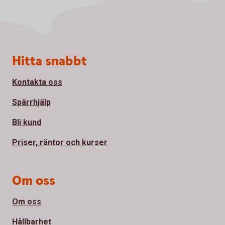
Sidfot
Hitta snabbt
Kontakta oss
Spärrhjälp
Bli kund
Priser, räntor och kurser
Om oss
Om oss
Hållbarhet