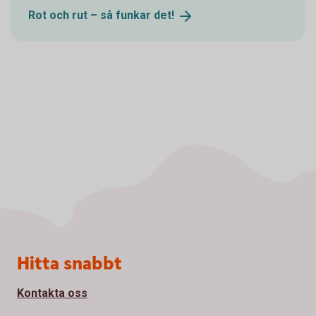
Rot och rut – så funkar
det!
Sidfot
Hitta snabbt
Kontakta oss