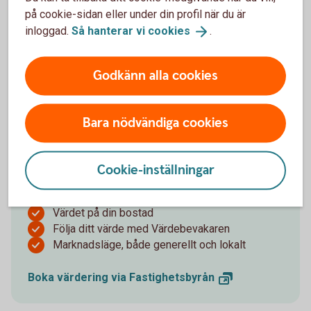
på cookie-sidan eller under din profil när du är
inloggad.
Så hanterar vi
cookies
.
Godkänn alla cookies
Värdera din bostad
Det finns flera skäl att hålla koll på värdet av din
Bara nödvändiga cookies
bostad. Kanske planerar du att sälja, vill hålla dig
uppdaterad om värdet, eller behöver
Cookie-inställningar
värderingsinformation för lån. Vid ett möte med våra
mäklare kommer ni prata om:
Värdet på din bostad
Följa ditt värde med Värdebevakaren
Marknadsläge, både generellt och lokalt
Boka värdering via
Fastighetsbyrån