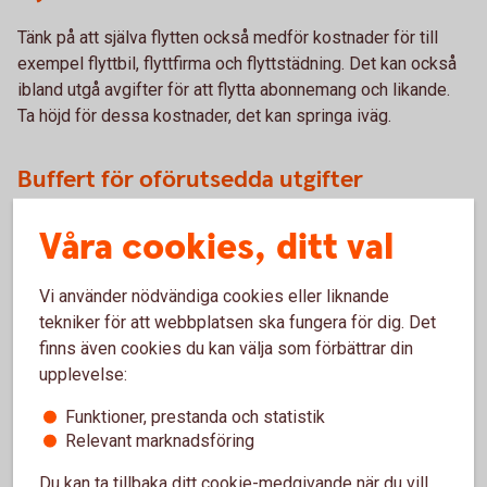
Tänk på att själva flytten också medför kostnader för till
exempel flyttbil, flyttfirma och flyttstädning. Det kan också
ibland utgå avgifter för att flytta abonnemang och likande.
Ta höjd för dessa kostnader, det kan springa iväg.
Buffert för oförutsedda utgifter
Det är svårt att tänka på allt när man köper ett hus. Därför
Våra cookies, ditt val
kan det vara bra att även ha en buffert för oförutsedda
utgifter.
Vi använder nödvändiga cookies eller liknande
tekniker för att webbplatsen ska fungera för dig. Det
finns även cookies du kan välja som förbättrar din
upplevelse:
Funktioner, prestanda och statistik
Relevant marknadsföring
Boka en värdering!
Du kan ta tillbaka ditt cookie-medgivande när du vill,