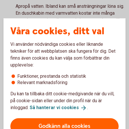
Apropå vatten. Ibland kan små ansträngningar löna sig.
En duschkabin med varmvatten kostar inte många
tusenlappar att installera om du har vatten draget till
huset, men höjer värdet desto mer. Faktum är att just
Våra cookies, ditt val
möjligheten att ta en dusch är den bekvämligheten de
flesta svenskar uppskattar mest i ett fritidshus.
Vi använder nödvändiga cookies eller liknande
Deklarera försäljningen
tekniker för att webbplatsen ska fungera för dig. Det
finns även cookies du kan välja som förbättrar din
Slutligen: när du har sålt och förhoppningsvis gått med
upplevelse:
vinst – glöm inte att ta upp vinsten i deklarationen.
Funktioner, prestanda och statistik
Lycka till!
Relevant marknadsföring
Du kan ta tillbaka ditt cookie-medgivande när du vill,
på cookie-sidan eller under din profil när du är
inloggad.
Så hanterar vi
cookies
.
Boka en värdering!
Godkänn alla cookies