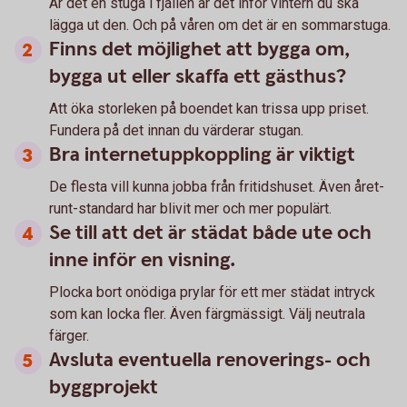
Är det en stuga i fjällen är det inför vintern du ska
lägga ut den. Och på våren om det är en sommarstuga.
Finns det möjlighet att bygga om,
bygga ut eller skaffa ett gästhus?
Att öka storleken på boendet kan trissa upp priset.
Fundera på det innan du värderar stugan.
Bra internetuppkoppling är viktigt
De flesta vill kunna jobba från fritidshuset. Även året-
runt-standard har blivit mer och mer populärt.
Se till att det är städat både ute och
inne inför en visning.
Plocka bort onödiga prylar för ett mer städat intryck
som kan locka fler. Även färgmässigt. Välj neutrala
färger.
Avsluta eventuella renoverings- och
byggprojekt