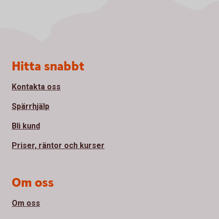
Sidfot
Hitta snabbt
Kontakta oss
Spärrhjälp
Bli kund
Priser, räntor och kurser
Om oss
Om oss