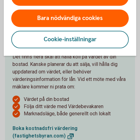
Bara nödvändiga cookies
Värdera din bostad
Cookie-inställningar
Det finns flera skäl att hålla koll på värdet av din
bostad. Kanske planerar du att sälja, vill hålla dig
uppdaterad om värdet, eller behöver
värderingsinformation för lån. Vid ett möte med våra
mäklare kommer ni prata om:
Värdet på din bostad
Följa ditt värde med Värdebevakaren
Marknadsläge, både generellt och lokalt
Boka kostnadsfri värdering
(fastighetsbyran.com)