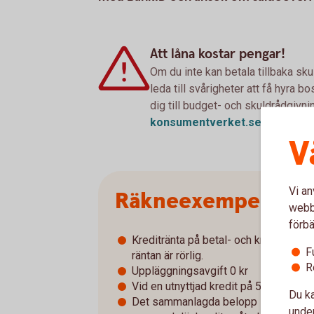
Att låna kostar pengar!
Om du inte kan betala tillbaka sku
leda till svårigheter att få hyra 
dig till budget- och skuldrådgivn
konsumentverket.
se
V
Vi an
Räkneexempel Sald
webbp
förbä
Kreditränta på betal- och kreditkort 
F
räntan är rörlig.
R
Uppläggningsavgift 0 kr
Vid en utnyttjad kredit på 5 000 kr är
Du ka
Det sammanlagda belopp som ska betal
under