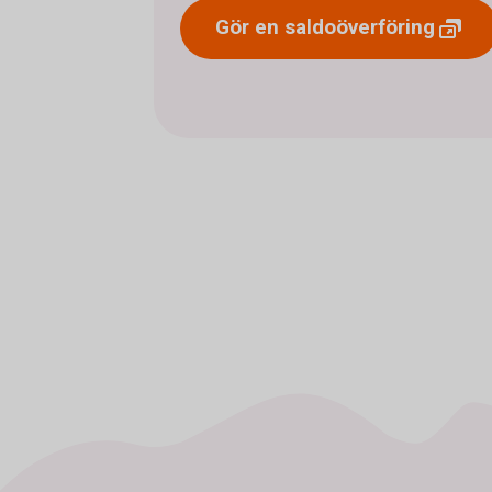
Gör en
saldoöverföring