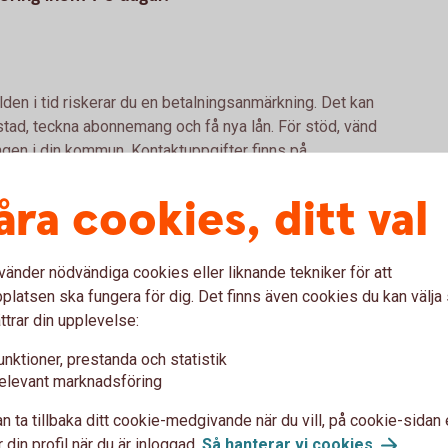
lden i tid riskerar du en betalningsanmärkning. Det kan
bostad, teckna abonnemang och få nya lån. För stöd, vänd
ingen i din kommun. Kontaktuppgifter finns på
åra cookies, ditt val
vänder nödvändiga cookies eller liknande tekniker för att
oöverföring
latsen ska fungera för dig. Det finns även cookies du kan välj
ttrar din upplevelse:
Mastercard för närvarande 13,55 % (2025-10-01),
unktioner, prestanda och statistik
elevant marknadsföring
 den effektiva räntan för närvarande 14,42 %.
n ta tillbaka ditt cookie-medgivande när du vill, på cookie-sidan 
as är 5 141 kr. Beloppet är uträknat utifrån ett
 din profil när du är inloggad.
Så hanterar vi
cookies
.