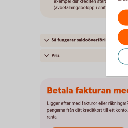
exempel där krediten återbetalas me
(avbetalningsbelopp i snitt 1 285 kr).
Så fungerar saldoöverföring
Pris
Betala fakturan me
Ligger efter med fakturor eller räkninga
pengarna från ditt kreditkort till ett kont
ränta.