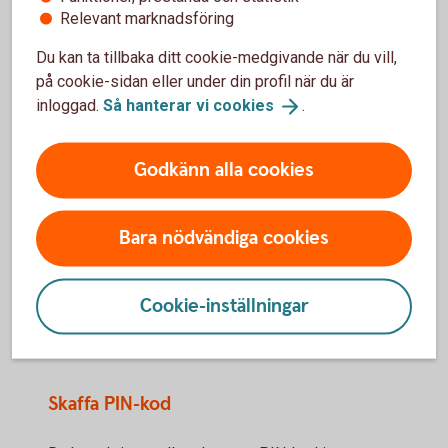
Relevant marknadsföring
Anslut dig till Kundcenter
Du kan ta tillbaka ditt cookie-medgivande när du vill,
Om du inte redan är ansluten till vår telefontjänst, börja
på cookie-sidan eller under din profil när du är
med det. Du ansluter dig i internetbanken. Klicka på
inloggad.
Så hanterar vi
cookies
.
knapparna Aktivera när du är inloggad.
Logga in och aktivera
telefontjänst
Godkänn alla cookies
Använd en kod för att legitimera dig
När du ringer till Kundcenter kan du välja att legitimera
Bara nödvändiga cookies
dig med Mobilt BankID eller med en PIN-kod.
Skaffa Mobilt BankID
Cookie-inställningar
Gör så här för att skaffa Mobilt
BankID
Skaffa PIN-kod