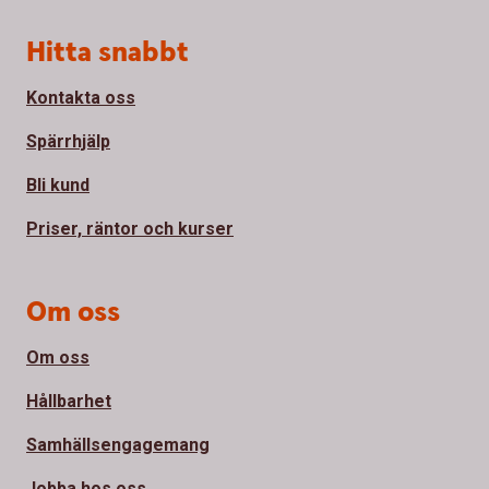
Sidfot
Hitta snabbt
Kontakta oss
Spärrhjälp
Bli kund
Priser, räntor och kurser
Om oss
Om oss
Hållbarhet
Samhällsengagemang
Jobba hos oss