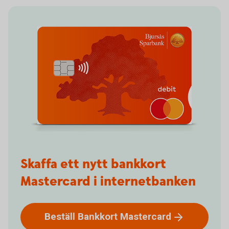
Skaffa ett nytt bankkort
Mastercard i internetbanken
Beställ Bankkort
Mastercard