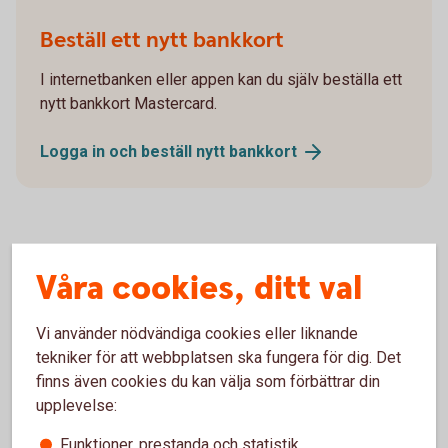
Beställ ett nytt bankkort
I internetbanken eller appen kan du själv beställa ett
nytt bankkort Mastercard.
Logga in och beställ nytt
bankkort
Våra cookies, ditt val
Så gör du för att ringa Kundcenter
Vi använder nödvändiga cookies eller liknande
Vår telefontjänst innehåller två delar. En
tekniker för att webbplatsen ska fungera för dig. Det
självbetjäningstjänst där du kan få saldo och transaktioner
finns även cookies du kan välja som förbättrar din
upplästa genom knappval och tjänsten personlig service
upplevelse:
där du får hjälp och rådgivning av våra rådgivare.
Funktioner, prestanda och statistik