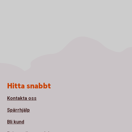
Sidfot
Hitta snabbt
Kontakta oss
Spärrhjälp
Bli kund