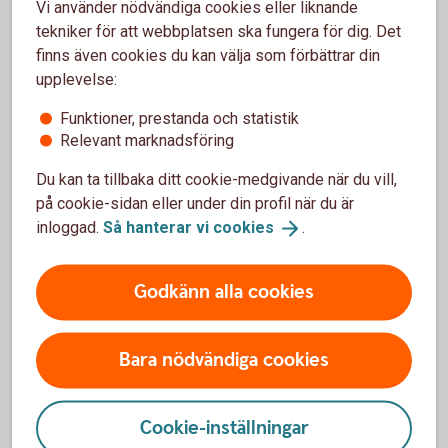
Om du har sålt ditt fordon avslutas försäkringen
Vi använder nödvändiga cookies eller liknande
normalt automatiskt från det datum då ägarbytet
tekniker för att webbplatsen ska fungera för dig. Det
registreras hos Transportstyrelsen.
finns även cookies du kan välja som förbättrar din
upplevelse:
Om du vill avsluta försäkringen av andra anledningar
så kan du göra det på huvudförfallodagen.
Funktioner, prestanda och statistik
Relevant marknadsföring
Du kan ta tillbaka ditt cookie-medgivande när du vill,
på cookie-sidan eller under din profil när du är
inloggad.
Så hanterar vi
cookies
.
Släp- och husvagnsförsäkring
Godkänn alla cookies
Om du säljer ett släp eller en husvagn avslutas
försäkringen normalt inte automatiskt som för bil
Bara nödvändiga cookies
och andra fordon. Kontakta oss så hjälper vi dig att
avsluta försäkringen.
Cookie-inställningar
Om du vill avsluta försäkringen av andra anledningar