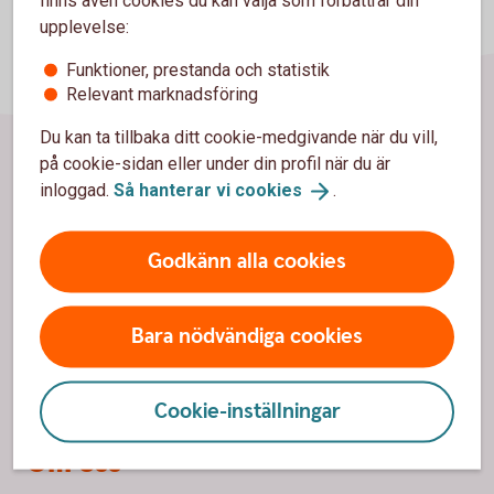
finns även cookies du kan välja som förbättrar din
upplevelse:
Funktioner, prestanda och statistik
Relevant marknadsföring
Du kan ta tillbaka ditt cookie-medgivande när du vill,
på cookie-sidan eller under din profil när du är
Sidfot
inloggad.
Så hanterar vi
cookies
.
Hitta snabbt
Kontakta oss
Godkänn alla cookies
Spärrhjälp
Bara nödvändiga cookies
Bli kund
Priser, räntor och kurser
Cookie-inställningar
Om oss