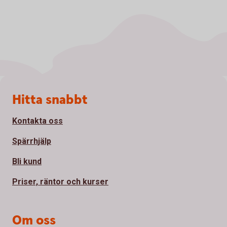
Sidfot
Hitta snabbt
Kontakta oss
Spärrhjälp
Bli kund
Priser, räntor och kurser
Om oss