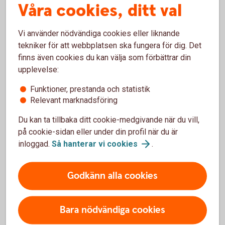
Hur skaffar jag amorteringsunderlag?
Våra cookies, ditt val
Hur mycket måste jag amortera när jag flyttar
Vi använder nödvändiga cookies eller liknande
mitt bolån?
tekniker för att webbplatsen ska fungera för dig. Det
finns även cookies du kan välja som förbättrar din
Kan jag flytta mitt bolån och låna mer?
upplevelse:
Funktioner, prestanda och statistik
Hur funkar det att flytta bolån med bunden
Relevant marknadsföring
ränta?
Du kan ta tillbaka ditt cookie-medgivande när du vill,
på cookie-sidan eller under din profil när du är
Hur flyttar jag mitt bolån?
inloggad.
Så hanterar vi
cookies
.
Hur mycket kostar det att flytta bolån?
Godkänn alla cookies
Vad krävs för att flytta bolån?
Bara nödvändiga cookies