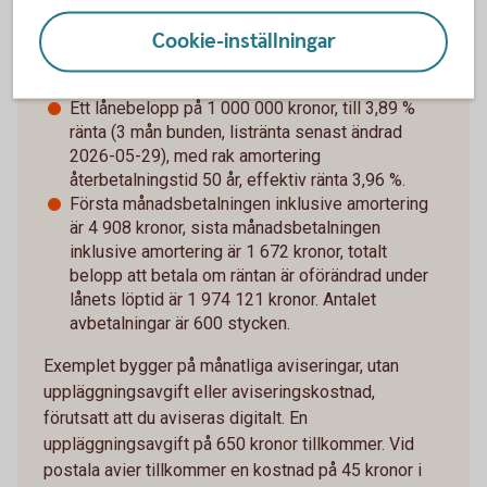
Cookie-inställningar
Räkneexempel bolån
Ett lånebelopp på 1 000 000 kronor, till 3,89 %
ränta (3 mån bunden, listränta senast ändrad
2026-05-29), med rak amortering
återbetalningstid 50 år, effektiv ränta 3,96 %.
Första månadsbetalningen inklusive amortering
är 4 908 kronor, sista månadsbetalningen
inklusive amortering är 1 672 kronor, totalt
belopp att betala om räntan är oförändrad under
lånets löptid är 1 974 121 kronor. Antalet
avbetalningar är 600 stycken.
Exemplet bygger på månatliga aviseringar, utan
uppläggningsavgift eller aviseringskostnad,
förutsatt att du aviseras digitalt. En
uppläggningsavgift på 650 kronor tillkommer. Vid
postala avier tillkommer en kostnad på 45 kronor i