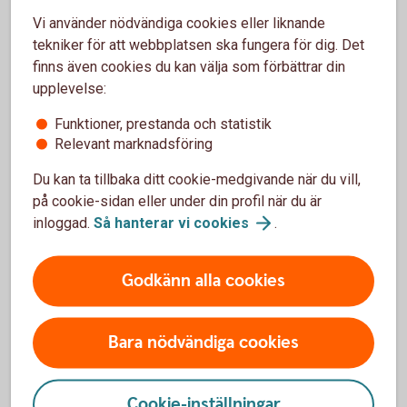
Vi använder nödvändiga cookies eller liknande
Behöver jag bli kund hos er för att kunna se
dokumenten?
tekniker för att webbplatsen ska fungera för dig. Det
finns även cookies du kan välja som förbättrar din
upplevelse:
Kan jag få min lönespecifikation till andra
digitala brevlådor?
Funktioner, prestanda och statistik
Relevant marknadsföring
Kan ni e-posta de digitala
Du kan ta tillbaka ditt cookie-medgivande när du vill,
utbetalningsdokumenten?
på cookie-sidan eller under din profil när du är
inloggad.
Så hanterar vi
cookies
.
Hur får jag tag på digitala utbetalningsdokument
som är äldre än 18 månader?
Godkänn alla cookies
Jag är kund i Nordea och hittar inte mina
digitala dokument?
Bara nödvändiga cookies
Det saknas information eller är fel informationen
på mitt lönebesked?
Cookie-inställningar