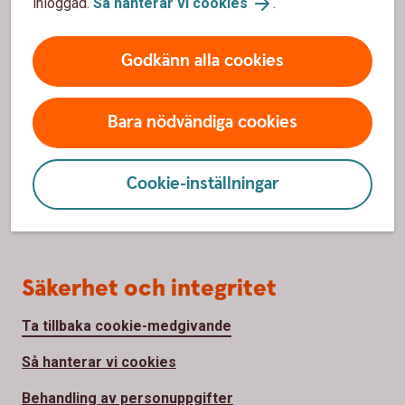
inloggad.
Så hanterar vi cookies
.
Priser, räntor och kurser
Godkänn alla cookies
Om oss
Om oss
Bara nödvändiga cookies
Hållbarhet
Cookie-inställningar
Samhällsengagemang
Jobba hos oss
Säkerhet och integritet
Ta tillbaka cookie-medgivande
Så hanterar vi cookies
Behandling av personuppgifter