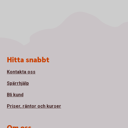
Sidfot
Hitta snabbt
Kontakta oss
Spärrhjälp
Bli kund
Priser, räntor och kurser