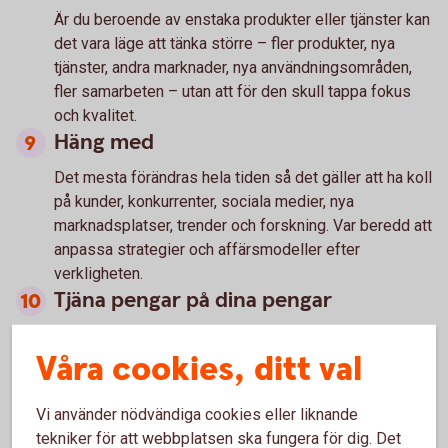
Är du beroende av enstaka produkter eller tjänster kan
det vara läge att tänka större – fler produkter, nya
tjänster, andra marknader, nya användningsområden,
fler samarbeten – utan att för den skull tappa fokus
och kvalitet.
Häng med
Det mesta förändras hela tiden så det gäller att ha koll
på kunder, konkurrenter, sociala medier, nya
marknadsplatser, trender och forskning. Var beredd att
anpassa strategier och affärsmodeller efter
verkligheten.
Tjäna pengar på dina pengar
Har du ett stabilt överskott på företagskontot – se till
Våra cookies, ditt val
att placera dem så att pengarna kan växa och hjälpa
dig att trygga ekonomin i företaget.
Vi använder nödvändiga cookies eller liknande
tekniker för att webbplatsen ska fungera för dig. Det