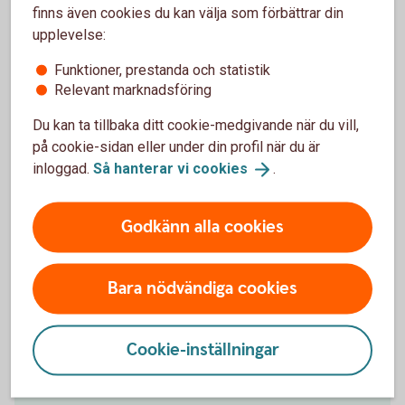
finns även cookies du kan välja som förbättrar din
upplevelse:
Funktioner, prestanda och statistik
Relevant marknadsföring
Du kan ta tillbaka ditt cookie-medgivande när du vill,
på cookie-sidan eller under din profil när du är
Jörgen Kennemar
inloggad.
Så hanterar vi
cookies
.
Företagarekonom
Godkänn alla cookies
Ladda ner bild
Bara nödvändiga cookies
Betala och ta betalt – tjänster
Cookie-inställningar
för företagare