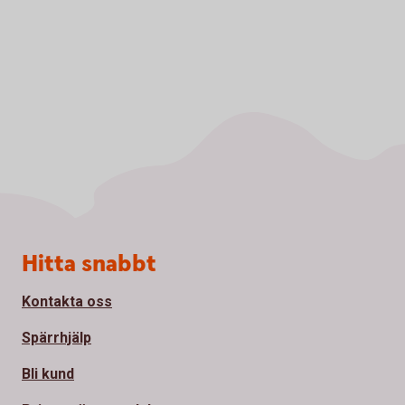
Sidfot
Hitta snabbt
Kontakta oss
Spärrhjälp
Bli kund