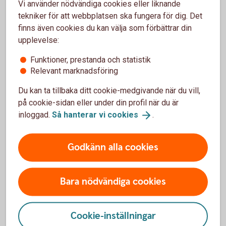
Vi använder nödvändiga cookies eller liknande
tekniker för att webbplatsen ska fungera för dig. Det
Digital Support
finns även cookies du kan välja som förbättrar din
upplevelse:
Öppet alla dagar dygnet runt.
Funktioner, prestanda och statistik
Digital
support
Relevant marknadsföring
Du kan ta tillbaka ditt cookie-medgivande när du vill,
på cookie-sidan eller under din profil när du är
inloggad.
Så hanterar vi
cookies
.
Använd tjänsterna säkert
Godkänn alla cookies
Säkerhet digitala
tjänster
Bara nödvändiga cookies
Cookie-inställningar