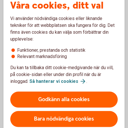
Våra cookies, ditt val
Vi använder nödvändiga cookies eller liknande
tekniker för att webbplatsen ska fungera för dig. Det
Ring oss
finns även cookies du kan välja som förbättrar din
Ring oss för att få hjälp med företagets affärer.
upplevelse:
Funktioner, prestanda och statistik
Ring 023-70 58 60
Relevant marknadsföring
Du kan ta tillbaka ditt cookie-medgivande när du vill,
på cookie-sidan eller under din profil när du är
inloggad.
Så hanterar vi
cookies
.
Vanliga frågor och svar -
internetbanken för företag
Godkänn alla cookies
Få svar på dina frågor om beloppsgränser, lönelista,
elektronisk faktura och mycket mer som gäller
Bara nödvändiga cookies
internetbanken för företag.