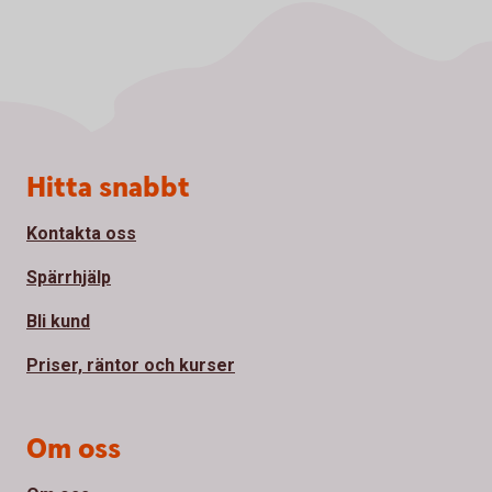
Sidfot
Hitta snabbt
Kontakta oss
Spärrhjälp
Bli kund
Priser, räntor och kurser
Om oss