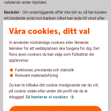
valutarisk under löptiden.
Nackdel
- Om underliggande affär inte blir av så har kunden
ett bindande avtal mot banken vilket kan leda till vinst eller
förlust.
Våra cookies, ditt val
Köpt option
Vi använder nödvändiga cookies eller liknande
tekniker för att webbplatsen ska fungera för dig. Det
Fördel
– Med en köpoption kan man tillgodoräkna sig
finns även cookies du kan välja som förbättrar din
positiva kursrörelser vilket kan jämföras med en försäkring.
upplevelse:
Skulle underliggande affär inte bli av så har kunden inga
skyldigheter mot banken.
Funktioner, prestanda och statistik
Relevant marknadsföring
Nackdel
– Vid köp av en option så betalar kunden en
premie.
Du kan ta tillbaka ditt cookie-medgivande när du vill,
på cookie-sidan eller under din profil när du är
Såld option
inloggad.
Så hanterar vi
cookies
.
Fördel
– Vid en utställd/såld option erhåller kunden en