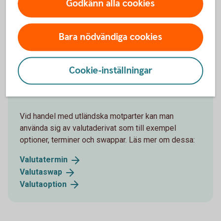
Godkänn alla cookies
premie.
Nackdel
– Vid en utställd/såld option har kunden har inga
Bara nödvändiga cookies
rättigheter och förlustrisken kan vara obegränsad.
Cookie-inställningar
Valutaderivat
Vid handel med utländska motparter kan man
använda sig av valutaderivat som till exempel
optioner, terminer och swappar. Läs mer om dessa:
Valutatermin
Valutaswap
Valutaoption