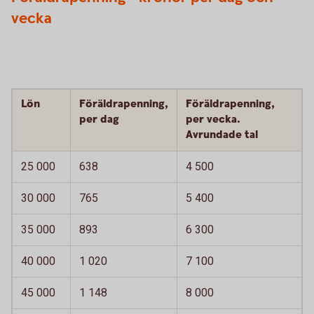
vecka
Lön
Föräldrapenning,
Föräldrapenning,
per dag
per vecka.
Avrundade tal
25 000
638
4 500
30 000
765
5 400
35 000
893
6 300
40 000
1 020
7 100
45 000
1 148
8 000