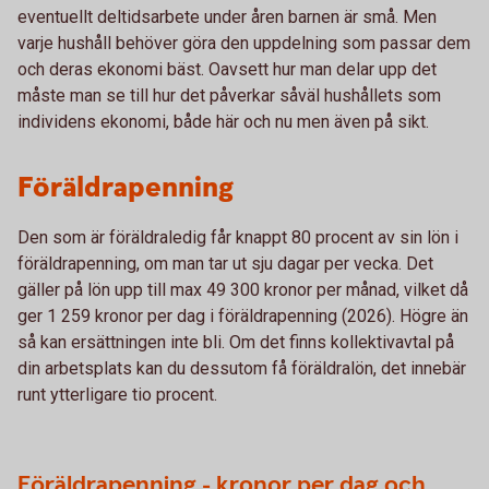
eventuellt deltidsarbete under åren barnen är små. Men
varje hushåll behöver göra den uppdelning som passar dem
och deras ekonomi bäst. Oavsett hur man delar upp det
måste man se till hur det påverkar såväl hushållets som
individens ekonomi, både här och nu men även på sikt.
Föräldrapenning
Den som är föräldraledig får knappt 80 procent av sin lön i
föräldrapenning, om man tar ut sju dagar per vecka. Det
gäller på lön upp till max 49 300 kronor per månad, vilket då
ger 1 259 kronor per dag i föräldrapenning (2026). Högre än
så kan ersättningen inte bli. Om det finns kollektivavtal på
din arbetsplats kan du dessutom få föräldralön, det innebär
runt ytterligare tio procent.
Föräldrapenning - kronor per dag och