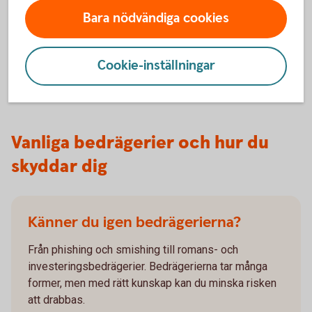
Bedragare vill att du agerar snabbt. Med Bjursåskonto Trygg
Bara nödvändiga cookies
skickas pengarna inte direkt vid överföringar i
internetbanken och appen, vilket ger dig tid att tänka efter.
Cookie-inställningar
Bjursåskonto Trygg – läs mer och öppna
Vanliga bedrägerier och hur du
skyddar dig
Känner du igen bedrägerierna?
Från phishing och smishing till romans- och
investeringsbedrägerier. Bedrägerierna tar många
former, men med rätt kunskap kan du minska risken
att drabbas.