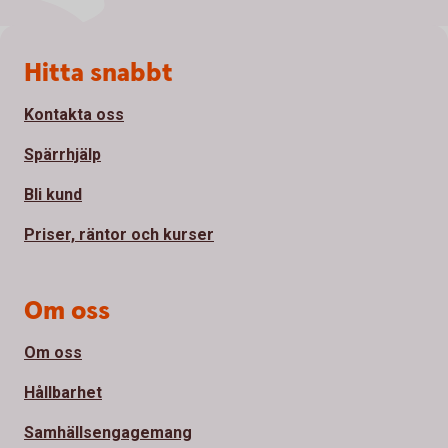
Sidfot
Hitta snabbt
Kontakta oss
Spärrhjälp
Bli kund
Priser, räntor och kurser
Om oss
Om oss
Hållbarhet
Samhällsengagemang