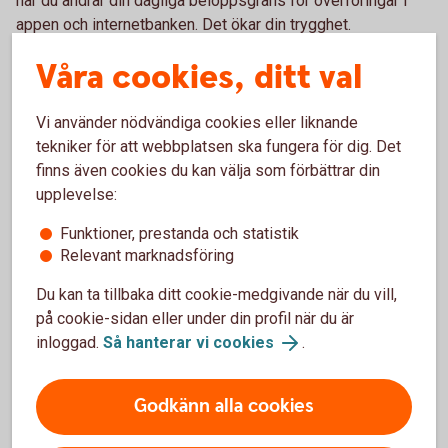
när du ändrar din dagliga beloppsgräns för överföringar i
appen och internetbanken. Det ökar din trygghet.
Våra cookies, ditt val
Överföring – så ändrar du beloppsgräns
Vi använder nödvändiga cookies eller liknande
tekniker för att webbplatsen ska fungera för dig. Det
finns även cookies du kan välja som förbättrar din
upplevelse:
Funktioner, prestanda och statistik
Relevant marknadsföring
Du kan ta tillbaka ditt cookie-medgivande när du vill,
på cookie-sidan eller under din profil när du är
inloggad.
Så hanterar vi cookies
.
605380961
Bjursåskonto Trygg – ökat skydd mot
Godkänn alla cookies
bedrägerier