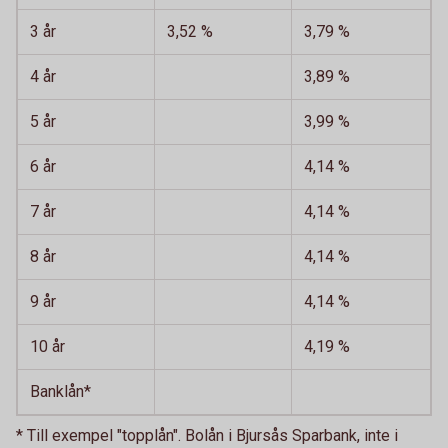
3 år
3,52 %
3,79 %
4 år
3,89 %
5 år
3,99 %
6 år
4,14 %
7 år
4,14 %
8 år
4,14 %
9 år
4,14 %
10 år
4,19 %
Banklån*
* Till exempel "topplån". Bolån i Bjursås Sparbank, inte i