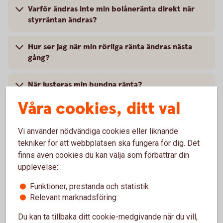
Varför ändras inte min bolåneränta direkt när
styrräntan ändras?
Hur ser jag när min rörliga ränta ändras nästa
gång?
När justeras min bundna ränta?
Våra cookies, ditt val
Vi använder nödvändiga cookies eller liknande
Vanliga frågor om bolåneräntor
tekniker för att webbplatsen ska fungera för dig. Det
finns även cookies du kan välja som förbättrar din
upplevelse:
Vad är skillnaden mellan listränta och snittränta?
Funktioner, prestanda och statistik
Relevant marknadsföring
Vad avgör min bolåneränta?
Du kan ta tillbaka ditt cookie-medgivande när du vill,