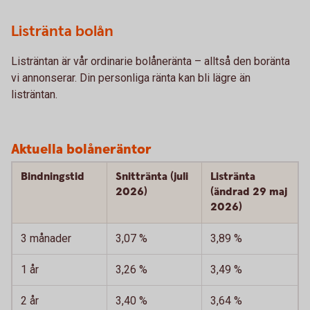
Listränta bolån
Listräntan är vår ordinarie bolåneränta – alltså den boränta
vi annonserar. Din personliga ränta kan bli lägre än
listräntan.
Aktuella bolåneräntor
Bindningstid
Snittränta (juli
Listränta
2026)
(ändrad 29 maj
2026)
3 månader
3,07 %
3,89 %
1 år
3,26 %
3,49 %
2 år
3,40 %
3,64 %