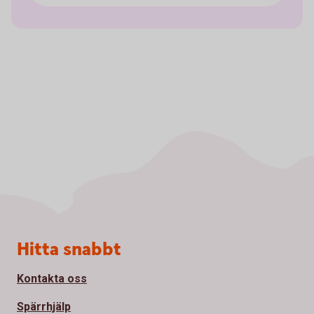
Sidfot
Hitta snabbt
Kontakta oss
Spärrhjälp